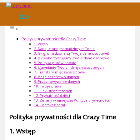
Skip
to
Zawartość Strony
content
Polityka prywatności dla Crazy Time
1. Wstęp
2. Dane, które gromadzimy o Tobie
3. Jak gromadzone są Twoje dane osobowe?
4. Jak wykorzystujemy Twoje dane osobowe
5. Polityka plików cookie
6. Ujawnianie Twoich danych osobowych
7. Transfery międzynarodowe
8. Bezpieczeństwo danych
9. Przechowywanie danych
10. Twoje prawa
11. Linki stron trzecich
12. Prywatność dzieci
13. Zmiany w niniejszej Polityce prywatności
14. Kontakt z nami
Polityka prywatności dla Crazy Time
1. Wstęp