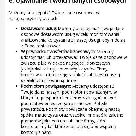
6. Ujawnianie Twoich danych osobowych
Możemy udostępniać Twoje dane osobowe w
następujących sytuacjach:
Dostawcom usług:
Możemy udostępniać Twoje dane
osobowe dostawcom usług w celu monitorowania i
analizowania korzystania z naszej Usługi, aby móc się
z Tobą kontaktować.
W przypadku transferów biznesowych:
Możemy
udostępniać lub przekazywać Twoje dane osobowe w
związku z lub w trakcie negocjacji dotyczących
jakiejkolwiek fuzji, sprzedaży aktywów Firmy,
finansowania lub przejęcia całości lub części naszej
działalności przez inną firmę.
Podmiotom powiązanym:
Możemy udostępniać
Twoje dane naszym podmiotom powiązanym, w
którym to przypadku będziemy wymagać od tych
podmiotów przestrzegania niniejszej Polityki
prywatności. Podmioty powiązane obejmują naszą
spółkę macierzystą oraz wszelkie inne spółki zależne,
partnerów joint venture lub inne firmy, które
kontrolujemy lub które znajdują się pod wspólną
kontrolą z nami.