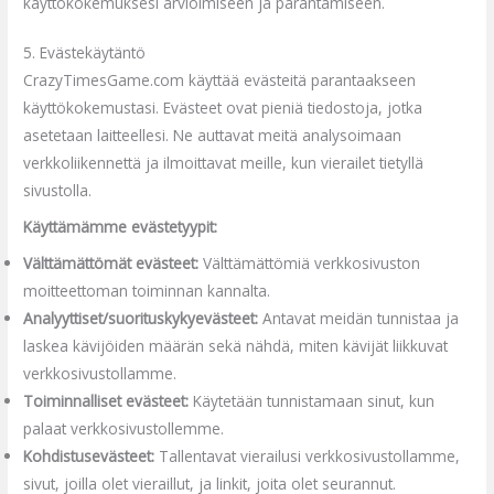
käyttökokemuksesi arvioimiseen ja parantamiseen.
5. Evästekäytäntö
CrazyTimesGame.com käyttää evästeitä parantaakseen
käyttökokemustasi. Evästeet ovat pieniä tiedostoja, jotka
asetetaan laitteellesi. Ne auttavat meitä analysoimaan
verkkoliikennettä ja ilmoittavat meille, kun vierailet tietyllä
sivustolla.
Käyttämämme evästetyypit:
Välttämättömät evästeet:
Välttämättömiä verkkosivuston
moitteettoman toiminnan kannalta.
Analyyttiset/suorituskykyevästeet:
Antavat meidän tunnistaa ja
laskea kävijöiden määrän sekä nähdä, miten kävijät liikkuvat
verkkosivustollamme.
Toiminnalliset evästeet:
Käytetään tunnistamaan sinut, kun
palaat verkkosivustollemme.
Kohdistusevästeet:
Tallentavat vierailusi verkkosivustollamme,
sivut, joilla olet vieraillut, ja linkit, joita olet seurannut.