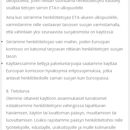
ulkopuolella, joten heidän suorittama henkilötietojesi käsittely
sisältää tietojen siirron ETA:n ulkopuolelle.
Aina kun siirrämme henkilötietojasi ETA-alueen ulkopuolelle,
varmistamme niille vastaavan
tasoisen suojan varmistamalla,
että vähintään yksi seuraavista suojatoimista on käytös
sä:
Siirrämme henkilötietojasi vain maihin, joiden Euroopan
komissio on katsonut tarjoavan riittävän henkilötietojen suojan
tason.
Käyttäessämme tiettyjä palveluntarjoajia saatamme käyttää
Euroopan komission hyväksymiä erityissopimuksia, jotka
antavat henkilötiedoille saman suojan kuin Euroopassa.
8. Tietoturva
Olemme ottaneet käyttöön asianmukaiset turvatoimet
estääksemme henkilötietojesi vahingossa tapahtuvan
häviämisen, käytön tai luvattoman pääsyn, muuttamisen tai
luovuttamisen. Lisäksi rajoitamme pääsyn henkilötietoihisi niille
työntekijöille, edustajille, urakoitsijoille ja muille kolmansille