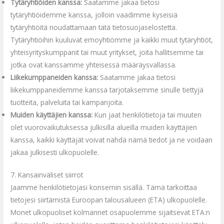
Tytäryhtiöiden kanssa:
Saatamme jakaa tietosi
tytäryhtiöidemme kanssa, jolloin vaadimme kyseisiä
tytäryhtiöitä noudattamaan tätä tietosuojaselostetta.
Tytäryhtiöihin kuuluvat emoyhtiömme ja kaikki muut tytäryhtiöt,
yhteisyrityskumppanit tai muut yritykset, joita hallitsemme tai
jotka ovat kanssamme yhteisessä määräysvallassa.
Liikekumppaneiden kanssa:
Saatamme jakaa tietosi
liikekumppaneidemme kanssa tarjotaksemme sinulle tiettyjä
tuotteita, palveluita tai kampanjoita.
Muiden käyttäjien kanssa:
Kun jaat henkilötietoja tai muuten
olet vuorovaikutuksessa julkisilla alueilla muiden käyttäjien
kanssa, kaikki käyttäjät voivat nähdä nämä tiedot ja ne voidaan
jakaa julkisesti ulkopuolelle.
7. Kansainväliset siirrot
Jaamme henkilötietojasi konsernin sisällä. Tämä tarkoittaa
tietojesi siirtämistä Euroopan talousalueen (ETA) ulkopuolelle.
Monet ulkopuoliset kolmannet osapuolemme sijaitsevat ETA:n