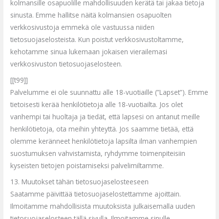
kolmansille osapuolille mahdollisuuden kerätä tai jakaa tietoja
sinusta. Emme hallitse näitä kolmansien osapuolten
verkkosivustoja emmekä ole vastuussa niiden
tieto
suojaselosteis
ta. Kun poistut verkkosivustoltamme,
kehotamme sinua lukemaan jokaisen vierailemasi
verkkosivuston tietosuojaselosteen.
[[t99]]
Palvelumme ei ole suunnattu alle 18-vuotiaille (”Lapset”). Emme
tietoisesti kerää henkilötietoja alle 18-vuotiailta. Jos olet
vanhempi tai huoltaja ja tiedät, ett
ä lapsesi on antanut meille
henkilötietoja, ota meihin yhteyttä. Jos saamme tietää, että
olemme keränneet henkilötietoja lapsilta ilman vanhempien
suostumuksen vahvistamista, ryhdymme toimenpiteisiin
kyseisten tietojen poistamiseksi palvelimiltamme.
13. Muutokset tähän tietosuojaselosteeseen
Saatamme päivittää tietosuojaselostettamme ajoittain.
Ilmoitamme mahdollisista muutoksista julkaisemalla uuden
tietosuojaselosteen tä
llä sivulla. Ilmoitamme sinulle