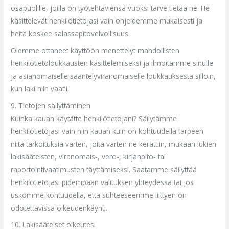
osapuolille, joilla on työtehtäviensä vuoksi tarve tietää ne. He
käsittelevät henkilötietojasi vain ohjeidemme mukaisesti ja
heitä koskee salassapitovelvollisuus.
Olemme ottaneet käyttöön menettelyt mahdollisten
henkilötietoloukkausten käsittelemiseksi ja ilmoitamme sinulle
ja asianomaiselle sääntelyviranomaiselle loukkauksesta silloin,
kun laki niin vaatii.
9. Tietojen säilyttäminen
Kuinka kauan käytätte henkilötietojani? Säilytämme
henkilötietojasi vain niin kauan kuin on kohtuudella tarpeen
niitä tarkoituksia varten, joita varten ne kerättiin, mukaan lukien
lakisääteisten, viranomais-, vero-, kirjanpito- tai
raportointivaatimusten täyttämiseksi. Saatamme säilyttää
henkilötietojasi pidempään valituksen yhteydessä tai jos
uskomme kohtuudella, että suhteeseemme liittyen on
odotettavissa oikeudenkäynti.
10. Lakisääteiset oikeutesi