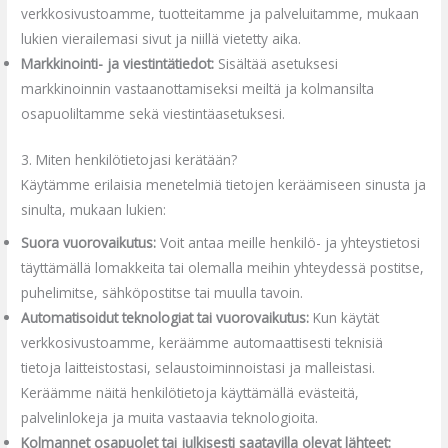
verkkosivustoamme, tuotteitamme ja palveluitamme, mukaan
lukien vierailemasi sivut ja niillä vietetty aika.
Markkinointi- ja viestintätiedot:
Sisältää asetuksesi
markkinoinnin vastaanottamiseksi meiltä ja kolmansilta
osapuoliltamme sekä viestintäasetuksesi.
3. Miten henkilötietojasi kerätään?
Käytämme erilaisia menetelmiä tietojen keräämiseen sinusta ja
sinulta, mukaan lukien:
Suora vuorovaikutus:
Voit antaa meille henkilö- ja yhteystietosi
täyttämällä lomakkeita tai olemalla meihin yhteydessä postitse,
puhelimitse, sähköpostitse tai muulla tavoin.
Automatisoidut teknologiat tai vuorovaikutus:
Kun käytät
verkkosivustoamme, keräämme automaattisesti teknisiä
tietoja laitteistostasi, selaustoiminnoistasi ja malleistasi.
Keräämme näitä henkilötietoja käyttämällä evästeitä,
palvelinlokeja ja muita vastaavia teknologioita.
Kolmannet osapuolet tai julkisesti saatavilla olevat lähteet: