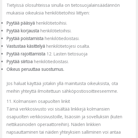
Tietyissä olosuhteissa sinulla on tietosuojalainsäädännön
mukaisia oikeuksia henkilötietoihisi
liittyen:
Pyytää pääsyä
henkilötietoihisi.
Pyytää korjausta
henkilötietoihisi.
Pyytää poistamista
henkilötiedoistasi.
Vastustaa käsittelyä
henkilötietojesi osalta.
Pyytää rajoittamista
12. Lasten tietosuoja
Pyytää siirtoa
henkilötiedoistasi.
Oikeus peruuttaa suostumus.
Jos haluat käyttää jotakin yllä mainituista oikeuksista, ota
meihin yhteyttä ilmoitettuun sähköpostiosoitteeseemme.
11. Kolmansien osapuolten linkit
Tämä verkkosivusto voi sisältää linkkejä kolmansien
osapuolten verkkosivustoille, lisäosiin ja sovelluksiin (kuten
nettikasinoiden operaattoreihin). Näiden linkkien
napsauttaminen tai näiden yhteyksien salliminen voi antaa