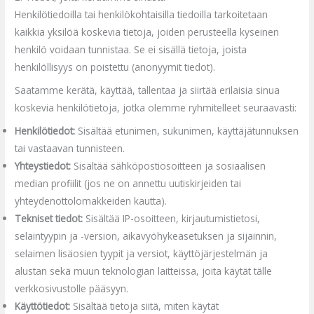
Henkilötiedoilla tai henkilökohtaisilla tiedoilla tarkoitetaan
kaikkia yksilöä koskevia tietoja, joiden perusteella kyseinen
henkilö voidaan tunnistaa. Se ei sisällä tietoja, joista
henkilöllisyys on poistettu (anonyymit tiedot).
Saatamme kerätä, käyttää, tallentaa ja siirtää erilaisia sinua
koskevia henkilötietoja, jotka olemme ryhmitelleet seuraavasti:
Henkilötiedot:
Sisältää etunimen, sukunimen, käyttäjätunnuksen
tai vastaavan tunnisteen.
Yhteystiedot:
Sisältää sähköpostiosoitteen ja sosiaalisen
median profiilit (jos ne on annettu uutiskirjeiden tai
yhteydenottolomakkeiden kautta).
Tekniset tiedot:
Sisältää IP-osoitteen, kirjautumistietosi,
selaintyypin ja -version, aikavyöhykeasetuksen ja sijainnin,
selaimen lisäosien tyypit ja versiot, käyttöjärjestelmän ja
alustan sekä muun teknologian laitteissa, joita käytät tälle
verkkosivustolle pääsyyn.
Käyttötiedot:
Sisältää tietoja siitä, miten käytät