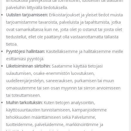
ilmoituksilla päivityksistä tai toimintoihin, tuotteisiin tai tilattuihin
palveluihin liittyvällä tiedotuksella.
Uutisten tarjoamiseen:
Erikoistarjoukset ja yleiset tiedot muista
tarjoamistamme tavaroista, palveluista ja tapahtumista, jotka
ovat samankaltaisia kuin ne, joita olet jo ostanut tai joista olet
tiedustellut, ellet ole päättänyt olla vastaanottamatta tällaista
tietoa.
Pyyntöjesi hallintaan:
Käsitelläksemme ja hallitaksemme meille
esittämiäsi pyyntöjä.
Liiketoiminnan siirtoihin:
Saatamme käyttää tietojasi
sulautumisen, osake-enemmistön luovutuksen,
uudelleenjärjestelyn, saneerauksen, purkamisen tai muun
omaisuutemme tai sen osan myynnin tai siirron arvioimiseen
tai toteuttamiseen.
Muihin tarkoituksiin:
Kuten tietojen analysointiin,
käyttösuuntausten tunnistamiseen, kampanjoidemme
tehokkuuden määrittämiseen sekä Palvelumme,
tuotteidemme, palveluidemme, markkinointimme ja