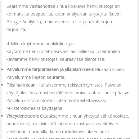
Saatamme vastaanottaa sinua koskevia henkilötietoja eri
kolmansilta osapuolilta, kuten analytiikan tarjoajilta (kuten
Google Analytics), mainosverkostoilta ja hakutietojen
tarjoajilta.
4. Miten käytämme henkilötietojasi
Käytämme henkilötietojasi vain lain salliessa. Useimmiten
käytämme henkilötietojasi seuraavissa tilanteissa:
Palvelumme tarjoamiseen ja ylläpitämiseen:
Mukaan lukien
Palvelumme käytön seuranta.
Tilisi hallintaan:
Hallitaksemme rekisteröitymistäsi Palvelun
käyttäjäksi. Antamasi henkilötiedot voivat antaa sinulle pääsyn
Palvelun eri toimintoihin, jotka ovat käytettävissäsi
rekisteröityneenä käyttäjänä.
Yhteydenottoon:
Ottaaksemme sinuun yhteyttä sähköpostitse,
puhelimitse, tekstiviestillä tai muilla vastaavilla sähköisen
viestinnän muodoilla, kuten mobiilisovelluksen push-