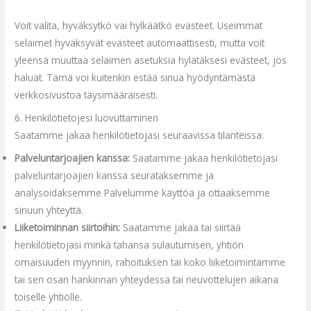
Voit valita, hyväksytkö vai hylkäätkö evästeet. Useimmat
selaimet hyväksyvät evästeet automaattisesti, mutta voit
yleensä muuttaa selaimen asetuksia hylätäksesi evästeet, jos
haluat. Tämä voi kuitenkin estää sinua hyödyntämästä
verkkosivustoa täysimääräisesti.
6. Henkilötietojesi luovuttaminen
Saatamme jakaa henkilötietojasi seuraavissa tilanteissa:
Palveluntarjoajien kanssa:
Saatamme jakaa henkilötietojasi
palveluntarjoajien kanssa seurataksemme ja
analysoidaksemme Palvelumme käyttöä ja ottaaksemme
sinuun yhteyttä.
Liiketoiminnan siirtoihin:
Saatamme jakaa tai siirtää
henkilötietojasi minkä tahansa sulautumisen, yhtiön
omaisuuden myynnin, rahoituksen tai koko liiketoimintamme
tai sen osan hankinnan yhteydessä tai neuvottelujen aikana
toiselle yhtiölle.