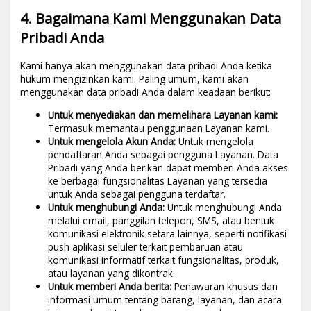
4. Bagaimana Kami Menggunakan Data
Pribadi Anda
Kami hanya akan menggunakan data pribadi Anda ketika
hukum mengizinkan kami. Paling umum, kami akan
menggunakan data pribadi Anda dalam keadaan berikut:
Untuk menyediakan dan memelihara Layanan kami:
Termasuk memantau penggunaan Layanan kami.
Untuk mengelola Akun Anda:
Untuk mengelola
pendaftaran Anda sebagai pengguna Layanan. Data
Pribadi yang Anda berikan dapat memberi Anda akses
ke berbagai fungsionalitas Layanan yang tersedia
untuk Anda sebagai pengguna terdaftar.
Untuk menghubungi Anda:
Untuk menghubungi Anda
melalui email, panggilan telepon, SMS, atau bentuk
komunikasi elektronik setara lainnya, seperti notifikasi
push aplikasi seluler terkait pembaruan atau
komunikasi informatif terkait fungsionalitas, produk,
atau layanan yang dikontrak.
Untuk memberi Anda berita:
Penawaran khusus dan
informasi umum tentang barang, layanan, dan acara