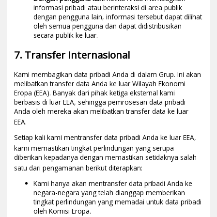
informasi pribadi atau berinteraksi di area publik
dengan pengguna lain, informasi tersebut dapat dilihat
oleh semua pengguna dan dapat didistribusikan
secara publik ke luar.
7. Transfer Internasional
Kami membagikan data pribadi Anda di dalam Grup. Ini akan
melibatkan transfer data Anda ke luar Wilayah Ekonomi
Eropa (EEA). Banyak dari pihak ketiga eksternal kami
berbasis di luar EEA, sehingga pemrosesan data pribadi
Anda oleh mereka akan melibatkan transfer data ke luar
EEA.
Setiap kali kami mentransfer data pribadi Anda ke luar EEA,
kami memastikan tingkat perlindungan
yang serupa
diberikan kepadanya dengan memastikan setidaknya salah
satu dari pengamanan berikut diterap
kan:
Kami hanya akan mentransfer data pribadi Anda ke
negara-negara yang telah dianggap memberikan
tingkat perlindungan yang memadai untuk data pribadi
oleh Komisi Eropa.