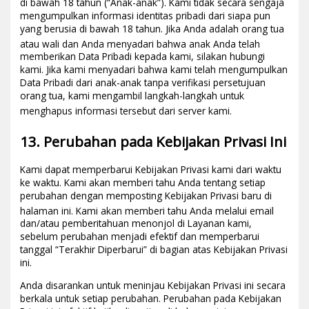
di bawah 18 tahun (“Anak-anak”). Kami tidak secara sengaja
mengumpulkan informasi identitas pribadi dari siapa pun
yang berusia di bawah 18 tahun. Jika Anda adalah orang tua
atau wali dan Anda menyadari bah
wa anak Anda telah
memberikan Data Pribadi kepada kami, silakan hubungi
kami. Jika kami menyadari bahwa kami telah mengumpulkan
Data Pribadi dari anak-anak tanpa verifikasi persetujuan
orang tua, kami mengambil langkah-langkah untuk
menghapus informasi tersebut dari server kami.
13. Perubahan pada Kebijakan Privasi Ini
Kami dapat memperbarui Kebijakan Privasi kami dari waktu
ke waktu. Kami akan memberi tahu Anda tentang setiap
perubahan dengan memposting Kebijakan Privasi baru di
halam
an ini. Kami akan memberi tahu Anda melalui email
dan/atau pemberitahuan menonjol di Layanan kami,
sebelum perubahan menjadi efektif dan memperbarui
tanggal “Terakhir Diperbarui” di bagian atas Kebijakan Privasi
ini.
Anda disarankan untuk meninjau Kebijakan Privasi ini secara
berkala untuk setiap perubahan. Perubahan pada Kebijakan