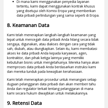
Di mana kami menggunakan penyedia layanan
tertentu, kami dapat menggunakan kontrak khusus
yang disetujui oleh Komisi Eropa yang memberikan
data pribadi perlindungan yang sama seperti di Eropa.
8. Keamanan Data
Kami telah menerapkan langkah-langkah keamanan yang
tepat untuk mencegah data pribadi Anda hilang secara tidak
sengaja, digunakan, atau diakses dengan cara yang tidak
sah, diubah, atau diungkapkan. Selain itu, kami membatasi
akses ke data pribadi Anda kepada karyawan, agen,
kontraktor, dan pihak ketiga lainnya yang memiliki
kebutuhan bisnis untuk mengetahuinya. Mereka hanya akan
memproses data pribadi Anda berdasarkan instruksi kami
dan mereka tunduk pada kewajiban kerahasiaan.
Kami telah menerapkan prosedur untuk menangani setiap
dugaan pelanggaran data pribadi dan akan memberi tahu
Anda dan regulator terkait tentang pelanggaran di mana
kami secara hukum diwajibkan untuk melakukannya.
9. Retensi Data