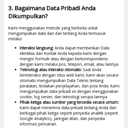
3. Bagaimana Data Pribadi Anda
Dikumpulkan?
Kami menggunakan metode yang berbeda untuk
mengumpulkan data dari dan tentang Anda termasuk
melalui:
Interaksi langsung:
Anda dapat memberikan Data
Identitas dan Kontak Anda kepada kami dengan
mengisi formulir atau dengan berkorespondensi
dengan kami melalui pos, telepon, email, atau lainnya.
Teknologi atau interaksi otomatis:
Saat Anda
berinteraksi dengan situs web kami, kami akan secara
otomatis mengumpulkan Data Teknis tentang
peralatan, tindakan penjelajahan, dan pola Anda. Kami
mengumpulkan data pribadi ini dengan menggunakan
cookie, log server, dan teknologi serupa lainnya.
Pihak ketiga atau sumber yang tersedia secara umum:
Kami dapat menerima data pribadi tentang Anda dari
berbagai pihak ketiga seperti penyedia analitik (seperti
Google Analytics), jaringan iklan, dan penyedia
informasi pencarian.