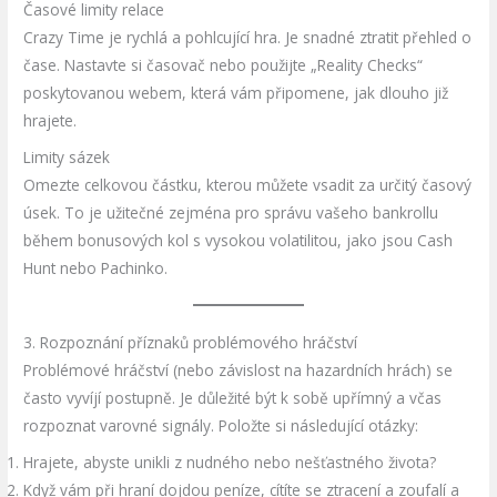
Časové limity relace
Crazy Time je rychlá a pohlcující hra. Je snadné ztratit přehled o
čase. Nastavte si časovač nebo použijte „Reality Checks“
poskytovanou webem, která vám připomene, jak dlouho již
hrajete.
Limity sázek
Omezte celkovou částku, kterou můžete vsadit za určitý časový
úsek. To je užitečné zejména pro správu vašeho bankrollu
během bonusových kol s vysokou volatilitou, jako jsou Cash
Hunt nebo Pachinko.
3. Rozpoznání příznaků problémového hráčství
Problémové hráčství (nebo závislost na hazardních hrách) se
často vyvíjí postupně. Je důležité být k sobě upřímný a včas
rozpoznat varovné signály. Položte si následující otázky:
Hrajete, abyste unikli z nudného nebo nešťastného života?
Když vám při hraní dojdou peníze, cítíte se ztracení a zoufalí a