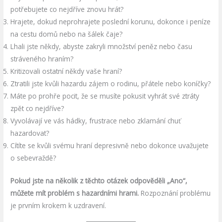
potřebujete co nejdříve znovu hrát?
Hrajete, dokud neprohrajete poslední korunu, dokonce i peníze
na cestu domů nebo na šálek čaje?
Lhali jste někdy, abyste zakryli množství peněz nebo času
stráveného hraním?
Kritizovali ostatní někdy vaše hraní?
Ztratili jste kvůli hazardu zájem o rodinu, přátele nebo koníčky?
Máte po prohře pocit, že se musíte pokusit vyhrát své ztráty
zpět co nejdříve?
Vyvolávají ve vás hádky, frustrace nebo zklamání chuť
hazardovat?
Cítíte se kvůli svému hraní depresivně nebo dokonce uvažujete
o sebevraždě?
Pokud jste na několik z těchto otázek odpověděli „Ano“,
můžete mít problém s hazardními hrami.
Rozpoznání problému
je prvním krokem k uzdravení.