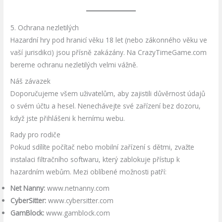
5. Ochrana nezletilých
Hazardní hry pod hranicí věku
18 let (nebo zákonného věku ve
vaší jurisdikci) jsou přísně zakázány. Na CrazyTimeGame.com
bereme ochranu nezletilých velmi vážně.
Náš závazek
Doporučujeme všem uživatelům, aby zajistili důvěrnost údajů
o svém účtu a hesel. Nenechávejte své zařízení bez dozoru,
když jste přihlášeni k hernímu webu.
Rady pro rodiče
Pokud sdílíte počítač nebo mobilní zařízení s dětmi, zvažte
instalaci filtračního softwaru, který zablokuje přístup k
hazardním webům. Mezi oblíbené možnosti patří:
Net Nanny:
www.netnanny.com
CyberSitter:
www.cybersitter.com
GamBlock:
www.gamblock.com