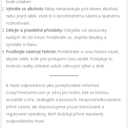
bude oslaben.
Vyhněte se alkoholu:
Nikdy nehazardujte pod vlivem alkoholu
nebo jiných látek. Vede to k bezohlednému sázení a špatnému
rozhodování.
Dělejte si pravidelné přestávky:
Odejděte od obrazovky
každých 30–60 minut. Protáhněte se, doplňte tekutiny a
vyčistěte si hlavu.
Používejte nástroje historie:
Prohlédněte si svou historii sázek,
abyste viděli, kolik jste postupem času utratili. Poskytuje to
kontrolu reality ohledně vašich celkových výher a ztrát.
8. Naše odpovědnost jako poskytovatele informací
CrazyTimeGame.com je zdroj pro hráče, kde se mohou
dozvědět o hře, strategiích a bonusech. Nezprostředkováváme
přímé sázení, ale doporučujeme pouze licencované a
regulované operátory, kteří dodržují přísné standardy
zodpovědného hraní.