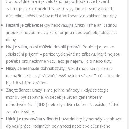
Zodpovědné hraní je založeno na pochopení, že hazard
zahrnuje riziko. Chcete-li si užít Crazy Time bez negativních
důsledků, každý hráč by měl dodržovat tyto základní principy:
Hazard je zábava:
Nikdy nepovažujte Crazy Time ani žádnou
jinou kasinovou hru za zdroj příjmu nebo způsob, jak splatit
dluhy.
Hrajte s tím, co si můžete dovolit prohrát:
Používejte pouze
„diskreční příjem“ – peníze vyčleněné na zábavu, které nejsou
potřeba pro nezbytné věci, jako je nájem, jídlo nebo účty.
Nikdy se nesnažte dohnat ztráty:
Pokud máte sérii proher,
nesnažte se je „vyhrát zpět“ zvyšováním sázek. To často vede
k ještě větším ztrátám.
Znejte šance:
Crazy Time je hra náhody. I když strategie
mohou být zábavné, výsledek je určen generátorem
náhodných čísel (RNG) nebo fyzickým kolem. Neexistují žádné
zaručené výhry.
Udržujte rovnováhu v životě:
Hazardní hry by neměly zasahovat
do vaší práce, rodinných povinností nebo společenského