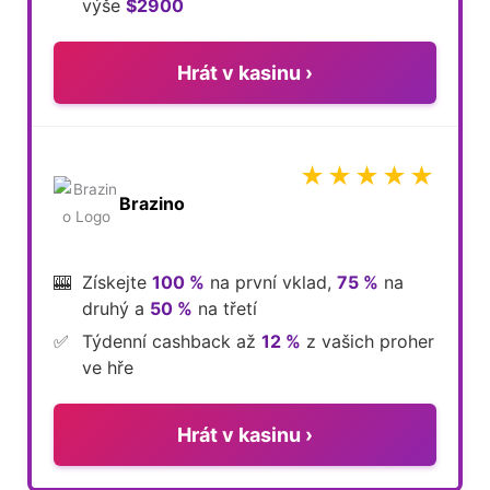
výše
$2900
Hrát v kasinu ›
★★★★★
Brazino
🎰
Získejte
100 %
na první vklad,
75 %
na
druhý a
50 %
na třetí
✅
Týdenní cashback až
12 %
z vašich proher
ve hře
Hrát v kasinu ›