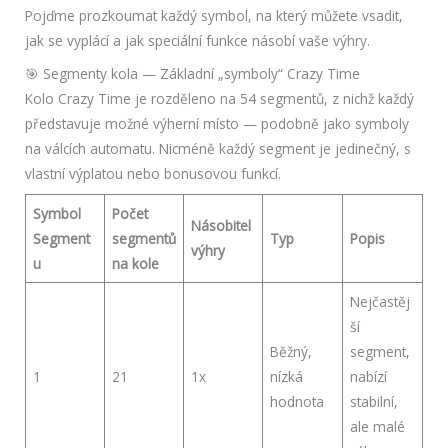
Pojďme prozkoumat každý symbol, na který můžete vsadit,
jak se vyplácí a jak speciální funkce násobí vaše výhry.
🎯 Segmenty kola — Základní „symboly“ Crazy Time
Kolo Crazy Time je rozděleno na 54 segmentů, z nichž každý
představuje možné výherní místo — podobně jako symboly
na válcích automatu. Nicméně každý segment je jedinečný, s
vlastní výplatou nebo bonusovou funkcí.
Symbol
Počet
Násobitel
Segment
segmentů
Typ
Popis
výhry
u
na kole
Nejčastěj
ší
Běžný,
segment,
1
21
1x
nízká
nabízí
hodnota
stabilní,
ale malé