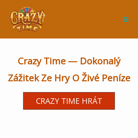
Skip
to
content
Crazy Time — Dokonalý
Zážitek Ze Hry O Živé Peníze
CRAZY TIME HRÁT