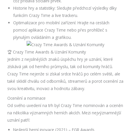
což přidává sociální prvek.
Historie hry a statistiky: Sledujte předchozí výsledky díky
funkcím Crazy Time a live trackeru.
Optimalizace pro mobilní zařízení: Hrajte na cestách
pomocí aplikace Crazy Time nebo přes prohlížeč s
plynulým ovládáním a grafikou.
🏆 Crazy Time Awards & Uznání Komunity
Jedním z nejsilnějších znaků úspěchu hry je uznání, které
získává jak od herního průmyslu, tak od komunity hráčů.
Crazy Time nejenže si získal srdce hráčů po celém světě, ale
také sklidil chválu od odborníků, streamerů a porot ocenění za
svou kreativitu, inovaci a hodnotu zábavy.
Ocenění a nominace
Od svého uvedení na trh byl Crazy Time nominován a oceněn
na několika významných herních akcích. Mezi nejvýznamnější
uznání patří:
Nejlepší herní inovace (2021) – EGR Awards