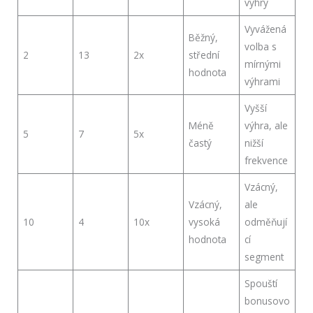
výhry
Vyvážená
Běžný,
volba s
2
13
2x
střední
mírnými
hodnota
výhrami
Vyšší
Méně
výhra, ale
5
7
5x
častý
nižší
frekvence
Vzácný,
Vzácný,
ale
10
4
10x
vysoká
odměňují
hodnota
cí
segment
Spouští
bonusovo