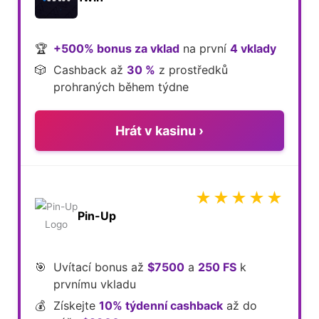
🏆
+500% bonus za vklad
na první
4 vklady
🎲
Cashback až
30 %
z prostředků
prohraných během týdne
Hrát v kasinu ›
★★★★★
Pin-Up
🎯
Uvítací bonus až
$7500
a
250 FS
k
prvnímu vkladu
💰
Získejte
10% týdenní cashback
až do