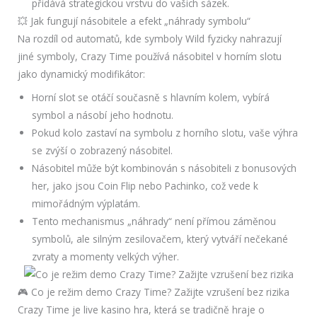
přidává strategickou vrstvu do vašich sázek.
💥 Jak fungují násobitele a efekt „náhrady symbolu“
Na rozdíl od automatů, kde symboly Wild fyzicky nahrazují
jiné symboly, Crazy Time používá násobitel v horním slotu
jako dynamický modifikátor:
Horní slot se otáčí současně s hlavním kolem, vybírá
symbol a násobí jeho hodnotu.
Pokud kolo zastaví na symbolu z horního slotu, vaše výhra
se zvýší o zobrazený násobitel.
Násobitel může být kombinován s násobiteli z bonusových
her, jako jsou Coin Flip nebo Pachinko, což vede k
mimořádným výplatám.
Tento mechanismus „náhrady“ není přímou záměnou
symbolů, ale silným zesilovačem, který vytváří nečekané
zvraty a momenty velkých výher.
🎮 Co je režim demo Crazy Time? Zažijte vzrušení bez rizika
Crazy Time je live kasino hra, která se tradičně hraje o