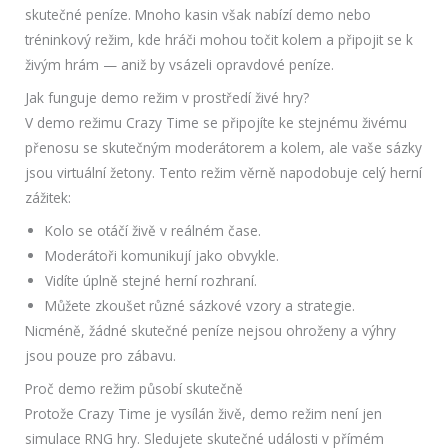
skutečné peníze. Mnoho kasin však nabízí demo nebo
tréninkový režim, kde hráči mohou točit kolem a připojit se k
živým hrám — aniž by vsázeli opravdové peníze.
Jak funguje demo režim v prostředí živé hry?
V demo režimu Crazy Time se připojíte ke stejnému živému
přenosu se skutečným moderátorem a kolem, ale vaše sázky
jsou virtuální žetony. Tento režim věrně napodobuje celý herní
zážitek:
Kolo se otáčí živě v reálném čase.
Moderátoři komunikují jako obvykle.
Vidíte úplně stejné herní rozhraní.
Můžete zkoušet různé sázkové vzory a strategie.
Nicméně, žádné skutečné peníze nejsou ohroženy a výhry
jsou pouze pro zábavu.
Proč demo režim působí skutečně
Protože Crazy Time je vysílán živě, demo režim není jen
simulace RNG hry. Sledujete skutečné události v přímém