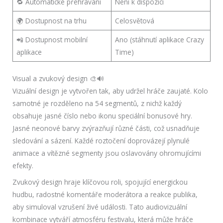
🔁 Automatické přehrávání
Není k dispozici
🌍 Dostupnost na trhu
Celosvětová
📲 Dostupnost mobilní
Ano (stáhnutí aplikace Crazy
aplikace
Time)
Visual a zvukový design 🎨🔊
Vizuální design je vytvořen tak, aby udržel hráče zaujaté. Kolo
samotné je rozděleno na 54 segmentů, z nichž každý
obsahuje jasné číslo nebo ikonu speciální bonusové hry.
Jasné neonové barvy zvýrazňují různé části, což usnadňuje
sledování a sázení. Každé roztočení doprovázejí plynulé
animace a vítězné segmenty jsou oslavovány ohromujícími
efekty.
Zvukový design hraje klíčovou roli, spojující energickou
hudbu, radostné komentáře moderátora a reakce publika,
aby simuloval vzrušení živé události. Tato audiovizuální
kombinace vytváří atmosféru festivalu, která může hráče