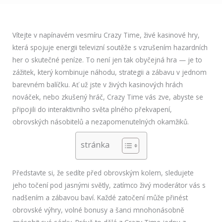
Vítejte v napínavém vesmíru Crazy Time, živé kasinové hry,
která spojuje energii televizní soutěže s vzrušením hazardních
her o skutečné peníze. To není jen tak obyčejná hra — je to
zážitek, který kombinuje náhodu, strategii a zábavu v jednom
barevném balíčku. Ať už jste v živých kasinových hrách
nováček, nebo zkušený hráč, Crazy Time vás zve, abyste se
připojili do interaktivního světa plného překvapení,
obrovských násobitelů a nezapomenutelných okamžiků.
stránka
Představte si, že sedíte před obrovským kolem, sledujete
jeho točení pod jasnými světly, zatímco živý moderátor vás s
nadšením a zábavou baví. Každé zatočení může přinést
obrovské výhry, volné bonusy a šanci mnohonásobně