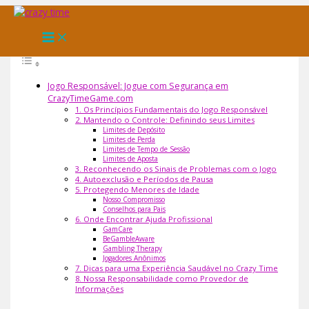
Skip
to
Page Content
content
Jogo Responsável: Jogue com Segurança em
CrazyTimeGame.com
1. Os Princípios Fundamentais do Jogo Responsável
2. Mantendo o Controle: Definindo seus Limites
Limites de Depósito
Limites de Perda
Limites de Tempo de Sessão
Limites de Aposta
3. Reconhecendo os Sinais de Problemas com o Jogo
4. Autoexclusão e Períodos de Pausa
5. Protegendo Menores de Idade
Nosso Compromisso
Conselhos para Pais
6. Onde Encontrar Ajuda Profissional
GamCare
BeGambleAware
Gambling Therapy
Jogadores Anônimos
7. Dicas para uma Experiência Saudável no Crazy Time
8. Nossa Responsabilidade como Provedor de
Informações