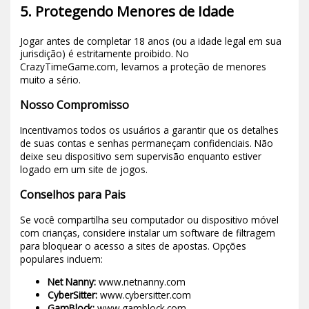
5. Protegendo Menores de Idade
Jogar antes de completar
18 anos (ou a idade legal em sua
jurisdição) é estritamente proibido. No
CrazyTimeGame.com, levamos a proteção de menores
muito a sério.
Nosso Compromisso
Incentivamos todos os usuários a garantir que os detalhes
de suas contas e senhas permaneçam confidenciais. Não
deixe seu dispositivo sem supervisão enquanto estiver
logado em um site de jogos.
Conselhos para Pais
Se você compartilha seu computador ou dispositivo móvel
com crianças, considere instalar um software de filtragem
para bloquear o acesso a sites de apostas. Opções
populares incluem:
Net Nanny:
www.netnanny.com
CyberSitter:
www.cybersitter.com
GamBlock:
www.gamblock.com