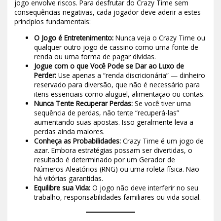
jogo envolve riscos. Para desfrutar do Crazy Time sem
consequências negativas, cada jogador deve aderir a estes
princípios fundamentais:
O Jogo é Entretenimento:
Nunca veja o Crazy Time ou
qualquer outro jogo de cassino como uma fonte de
renda ou uma forma de pagar dívidas.
Jogue com o que Você Pode se Dar ao Luxo de
Perder:
Use apenas a “renda discricionária” — dinheiro
reservado para diversão, que não é necessário para
itens essenciais como aluguel, alimentação ou contas.
Nunca Tente Recuperar Perdas:
Se você tiver uma
sequência de perdas, não tente “recuperá-las”
aumentando suas apostas. Isso geralmente leva a
perdas ainda maiores.
Conheça as Probabilidades:
Crazy Time é um jogo de
azar. Embora estratégias possam ser divertidas, o
resultado é determinado por um Gerador de
Números Aleatórios (RNG) ou uma roleta física. Não
há vitórias garantidas.
Equilibre sua Vida:
O jogo não deve interferir no seu
trabalho, responsabilidades familiares ou vida social.