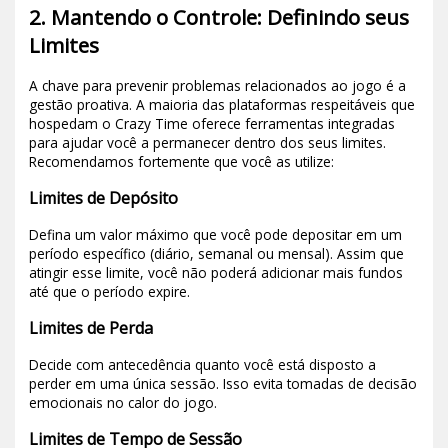
2. Mantendo o Controle: Definindo seus
Limites
A chave para prevenir problemas relacionados ao jogo é a
gestão proativa. A maioria das plataformas respeitáveis que
hospedam o Crazy Time oferece ferramentas integradas
para ajudar você a permanecer dentro dos seus limites.
Recomendamos fortemente que você as utilize:
Limites de Depósito
Defina um valor máximo que você pode depositar em um
período específico (diário, semanal ou mensal). Assim que
atingir esse limite, você não poderá adicionar mais fundos
até que o período expire.
Limites de Perda
Decide com antecedência quanto você está disposto a
perder em uma única sessão. Isso evita tomadas de decisão
emocionais no calor do jogo.
Limites de Tempo de Sessão