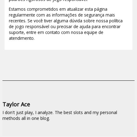
Estamos comprometidos em atualizar esta página
regularmente com as informações de segurança mais
recentes. Se você tiver alguma dúvida sobre nossa política
de jogo responsável ou precisar de ajuda para encontrar
suporte, entre em contato com nossa equipe de
atendimento.
Taylor Ace
I don't just play, I analyze. The best slots and my personal
methods all in one blog.