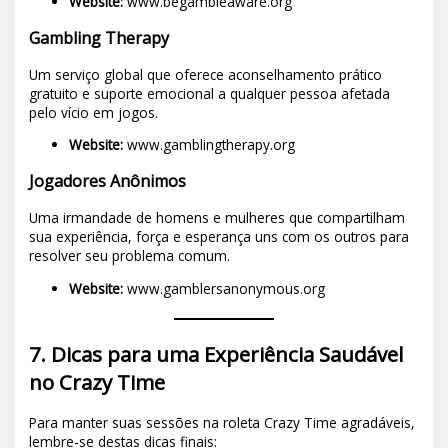
Website:
www.begambleaware.org
Gambling Therapy
Um serviço global que oferece aconselhamento prático
gratuito e suporte emocional a qualquer pessoa afetada
pelo vício em jogos.
Website:
www.gamblingtherapy.org
Jogadores Anônimos
Uma irmandade de homens e mulheres que compartilham
sua experiência, força e esperança uns com os outros para
resolver seu problema comum.
Website:
www.gamblersanonymous.org
7. Dicas para uma Experiência Saudável
no Crazy Time
Para manter suas sessões na roleta Crazy Time agradáveis,
lembre-se destas dicas finais: