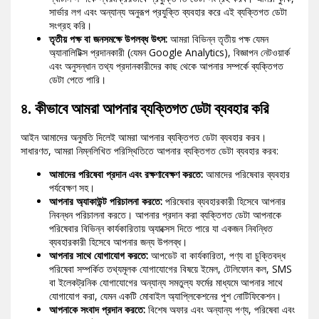
সার্ভার লগ এবং অন্যান্য অনুরূপ প্রযুক্তি ব্যবহার করে এই ব্যক্তিগত ডেটা
সংগ্রহ করি।
তৃতীয় পক্ষ বা জনসমক্ষে উপলব্ধ উৎস:
আমরা বিভিন্ন তৃতীয় পক্ষ যেমন
অ্যানালিটিক্স প্রদানকারী (যেমন Google Analytics), বিজ্ঞাপন নেটওয়ার্ক
এবং অনুসন্ধান তথ্য প্রদানকারীদের কাছ থেকে আপনার সম্পর্কে ব্যক্তিগত
ডেটা পেতে পারি।
৪. কীভাবে আমরা আপনার ব্যক্তিগত ডেটা ব্যবহার করি
আইন আমাদের অনুমতি দিলেই আমরা আপনার ব্যক্তিগত ডেটা ব্যবহার করব।
সাধারণত, আমরা নিম্নলিখিত পরিস্থিতিতে আপনার ব্যক্তিগত ডেটা ব্যবহার করব:
আমাদের পরিষেবা প্রদান এবং রক্ষণাবেক্ষণ করতে:
আমাদের পরিষেবার ব্যবহার
পর্যবেক্ষণ সহ।
আপনার অ্যাকাউন্ট পরিচালনা করতে:
পরিষেবার ব্যবহারকারী হিসেবে আপনার
নিবন্ধন পরিচালনা করতে। আপনার প্রদান করা ব্যক্তিগত ডেটা আপনাকে
পরিষেবার বিভিন্ন কার্যকারিতায় অ্যাক্সেস দিতে পারে যা একজন নিবন্ধিত
ব্যবহারকারী হিসেবে আপনার জন্য উপলব্ধ।
আপনার সাথে যোগাযোগ করতে:
আপডেট বা কার্যকারিতা, পণ্য বা চুক্তিবদ্ধ
পরিষেবা সম্পর্কিত তথ্যমূলক যোগাযোগের বিষয়ে ইমেল, টেলিফোন কল, SMS
বা ইলেকট্রনিক যোগাযোগের অন্যান্য সমতুল্য ফর্মের মাধ্যমে আপনার সাথে
যোগাযোগ করা, যেমন একটি মোবাইল অ্যাপ্লিকেশনের পুশ নোটিফিকেশন।
আপনাকে সংবাদ প্রদান করতে:
বিশেষ অফার এবং অন্যান্য পণ্য, পরিষেবা এবং