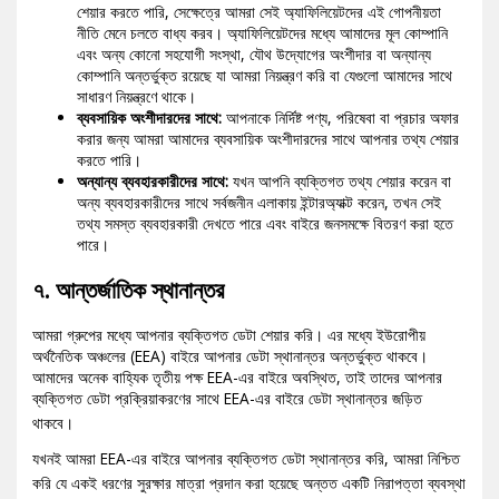
শেয়ার করতে পারি, সেক্ষেত্রে আমরা সেই অ্যাফিলিয়েটদের এই গোপনীয়তা
নীতি মেনে চলতে বাধ্য করব। অ্যাফিলিয়েটদের মধ্যে আমাদের মূল কোম্পানি
এবং অন্য কোনো সহযোগী সংস্থা, যৌথ উদ্যোগের অংশীদার বা অন্যান্য
কোম্পানি অন্তর্ভুক্ত রয়েছে যা আমরা নিয়ন্ত্রণ করি বা যেগুলো আমাদের সাথে
সাধারণ নিয়ন্ত্রণে থাকে।
ব্যবসায়িক অংশীদারদের সাথে:
আপনাকে নির্দিষ্ট পণ্য, পরিষেবা বা প্রচার অফার
করার জন্য আমরা আমাদের ব্যবসায়িক অংশীদারদের সাথে আপনার তথ্য শেয়ার
করতে পারি।
অন্যান্য ব্যবহারকারীদের সাথে:
যখন আপনি ব্যক্তিগত তথ্য শেয়ার করেন বা
অন্য ব্যবহারকারীদের সাথে সর্বজনীন এলাকায় ইন্টারঅ্যাক্ট করেন, তখন সেই
তথ্য সমস্ত ব্যবহারকারী দেখতে পারে এবং বাইরে জনসমক্ষে বিতরণ করা হতে
পারে।
৭. আন্তর্জাতিক স্থানান্তর
আমরা গ্রুপের মধ্যে আপনার ব্যক্তিগত ডেটা শেয়ার করি। এর মধ্যে ইউরোপীয়
অর্থনৈতিক অঞ্চলের (EEA) বাইরে আপনার ডেটা স্থানান্তর অন্তর্ভুক্ত থাকবে।
আমাদের অনেক বাহ্যিক তৃতীয় পক্ষ EEA-এর বাইরে অবস্থিত, তাই তাদের আপনার
ব্যক্তিগত ডেটা প্রক্রিয়াকরণের সাথে EEA-এর বাইরে ডেটা স্থানান্তর জড়িত
থাকবে।
যখনই আমরা EEA-এর বাইরে আপনার ব্যক্তিগত ডেটা স্থানান্তর করি, আমরা নিশ্চিত
করি যে একই ধরণের সুরক্ষার মাত্রা
প্রদান করা হয়েছে অন্তত একটি নিরাপত্তা ব্যবস্থা