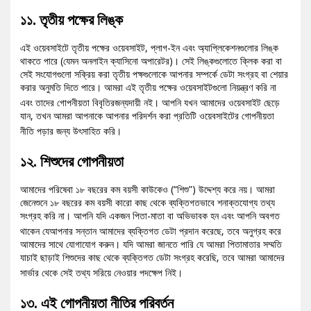
১১. তৃতীয় পক্ষের লিঙ্ক
এই ওয়েবসাইটে তৃতীয় পক্ষের ওয়েবসাইট, প্লাগ-ইন এবং অ্যাপ্লিকেশনগুলোর লিঙ্ক
থাকতে পারে (যেমন অনলাইন ক্যাসিনো অপারেটর)। সেই লিঙ্কগুলোতে ক্লিক করা বা
সেই সংযোগগুলো সক্রিয় করা তৃতীয় পক্ষগুলোকে আপনার সম্পর্কে ডেটা সংগ্রহ বা শেয়ার
করার অনুমতি দিতে পারে। আমরা এই তৃতীয় পক্ষের ওয়েবসাইটগুলো নিয়ন্ত্রণ করি না
এবং তাদের গোপনীয়তা বিবৃতির
জন্য
দায়ী নই। আপনি যখন আমাদের ওয়েবসাইট ছেড়ে
যান, তখন আমরা আপনাকে আপনার পরিদর্শন করা প্রতিটি ওয়েবসাইটের গোপনীয়তা
নীতি পড়ার জন্য উৎসাহিত করি।
১২. শিশুদের গোপনীয়তা
আমাদের পরিষেবা ১৮ বছরের কম বয়সী কাউকেও (“শিশু”) উদ্দেশ্য করে নয়। আমরা
জেনেশুনে ১৮ বছরের কম বয়সী কারো কাছ থেকে ব্যক্তিগতভাবে শনাক্তযোগ্য তথ্য
সংগ্রহ করি না। আপনি যদি একজন পিতা-মাতা বা অভিভাবক হন এবং আপনি অবগত
থাকেন যে
আপনার সন্তান আমাদের ব্যক্তিগত ডেটা প্রদান করেছে, তবে অনুগ্রহ করে
আমাদের সাথে যোগাযোগ করুন। যদি আমরা জানতে পারি যে আমরা পিতামাতার সম্মতি
যাচাই ছাড়াই শিশুদের কাছ থেকে ব্যক্তিগত ডেটা সংগ্রহ করেছি, তবে আমরা আমাদের
সার্ভার থেকে সেই তথ্য সরিয়ে নেওয়ার পদক্ষেপ নিই।
১৩. এই গোপনীয়তা নীতির পরিবর্তন