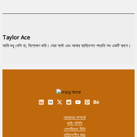
Taylor Ace
আমি শুধু খেলি না, বিশ্লেষণ করি। সেরা স্লট এবং আমার ব্যক্তিগত পদ্ধতি সব একটি ব্লগে।
আমাদের সম্পর্কে
কুকি পলিসি
গোপনীয়তা নীতি
দায়িত্বশীল জুয়া