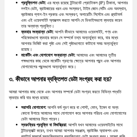
প্রযুক্তিগত ডেটা:
এর মধ্যে রয়েছে ইন্টারনেট প্রোটোকল (IP) ঠিকানা, আপনার
লগইন ডেটা, ব্রাউজারের ধরন এবং সংস্করণ, টাইম জোন সেটিং এবং অবস্থান,
ব্রাউজার প্লাগ-ইন প্রকার এবং সংস্করণ, অপারেটিং সিস্টেম এবং প্ল্যাটফর্ম
এবং এই ওয়েবসাইট অ্যাক্সেস করতে আপনি যে ডিভাইসগুলো ব্যবহার করেন
তার অন্যান্য প্রযুক্তি।
ব্যবহার সংক্রান্ত ডেটা:
আপনি কীভাবে আমাদের ওয়েবসাইট, পণ্য এবং
পরিষেবাগুলো ব্যবহার করেন সে সম্পর্কে তথ্য অন্তর্ভুক্ত করে, যার মধ্যে
আপনার ভিজিট করা পৃষ্ঠা এবং সেই পৃষ্ঠাগুলোতে কাটানো সময় অন্তর্ভুক্ত
রয়েছে।
মার্কেটিং এবং যোগাযোগ সংক্রান্ত ডেটা:
আমাদের এবং আমাদের তৃতীয়
পক্ষগুলোর কাছ থেকে মার্কেটিং গ্রহণের ক্ষেত্রে আপনার পছন্দ এবং আপনার
যোগাযোগের পছন্দগুলো অন্তর্ভুক্ত করে।
৩. কীভাবে আপনার ব্যক্তিগত ডেটা সংগ্রহ করা হয়?
আমরা আপনার কাছ থেকে এবং আপনার সম্পর্কে ডেটা সংগ্রহ করতে বিভিন্ন পদ্ধতি
ব্যবহার করি যার মধ্যে রয়েছে:
সরাসরি যোগাযোগ:
আপনি ফর্ম পূরণ করে বা পোস্ট, ফোন, ইমেল বা অন্য
কোনো উপায়ে আমাদের সাথে যোগাযোগ করে আপনার পরিচয় এবং যোগাযোগের
ডেটা আমাদের দিতে পারেন।
স্বয়ংক্রিয় প্রযুক্তি বা মিথস্ক্রিয়া:
আপনি যখন আমাদের ওয়েবসাইটের সাথে
ইন্টারঅ্যাক্ট করেন, তখন আমরা আপনার সরঞ্জাম, ব্রাউজিং অ্যাকশন এবং
প্যাটার্ন সম্পর্কে স্বয়ংক্রিয়ভাবে প্রযুক্তিগত ডেটা সংগ্রহ করব। আমরা কুকি,