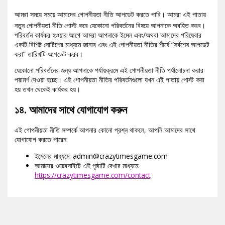
আমরা সময়ে সময়ে আমাদের গোপনীয়তা নীতি আপডেট করতে পারি। আমরা এই পাতায়
নতুন গোপনীয়তা নীতি পোস্ট করে যেকোনো পরিবর্তনের বিষয়ে আপনাকে অবহিত করব।
পরিবর্তন কার্যকর হওয়ার আগে আমরা আপনাকে ইমেল এবং/অথবা আমাদের পরিষেবার
একটি বিশিষ্ট নোটিশের মাধ্যমে জানাব এবং এই গোপনীয়তা নীতির শীর্ষে “সর্বশেষ আপডেট
করা” তারিখটি আপডেট করব।
যেকোনো পরিবর্তনের জন্য আপনাকে পর্যায়ক্রমে এই গোপনীয়তা নীতি পর্যালোচনা করার
পরামর্শ দেওয়া হচ্ছে। এই গোপনীয়তা নীতির পরিবর্তনগুলো যখন এই পাতায় পোস্ট করা
হয় তখন থেকেই কার্যকর হয়।
১৪. আমাদের সাথে যোগাযোগ করুন
এই গোপনীয়তা নীতি সম্পর্কে আপনার কোনো প্রশ্ন থাকলে, আপনি আমাদের সাথে
যোগাযোগ করতে পারেন:
ইমেলের মাধ্যমে: admin@crazytimesgame.com
আমাদের ওয়েবসাইটে এই পৃষ্ঠাটি দেখার মাধ্যমে:
https://crazytimesgame.com/contact