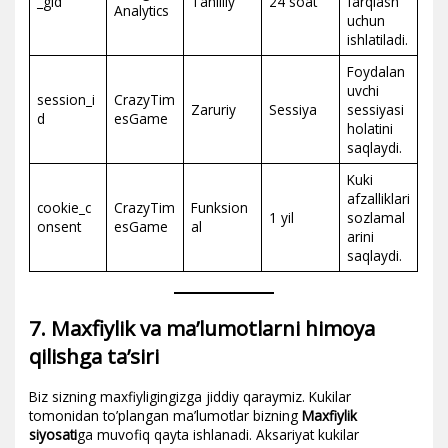
_gid
Tahliliy
24 soat
farqlash
Analytics
uchun
ishlatiladi.
Foydalan
uvchi
session_i
CrazyTim
Zaruriy
Sessiya
sessiyasi
d
esGame
holatini
saqlaydi.
Kuki
afzalliklari
cookie_c
CrazyTim
Funksion
1 yil
sozlamal
onsent
esGame
al
arini
saqlaydi.
7. Maxfiylik va ma’lumotlarni himoya
qilishga ta’siri
Biz sizning maxfiyligingizga jiddiy qaraymiz. Kukilar
tomonidan to’plangan ma’lumotlar bizning
Maxfiylik
siyosati
ga muvofiq qayta ishlanadi. Aksariyat kukilar