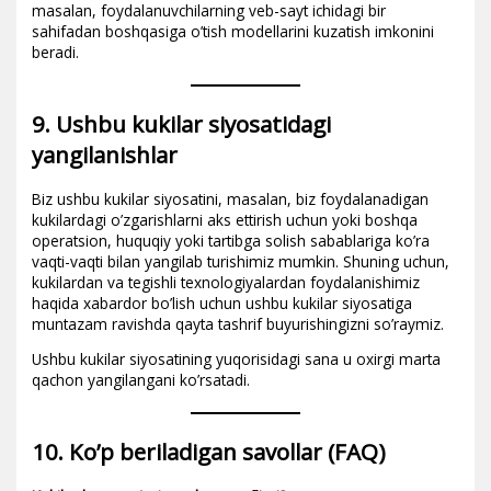
masalan, foydalanuvchilarning veb-sayt ichidagi bir
sahifadan boshqasiga o’tish modellarini kuzatish imkonini
beradi.
9. Ushbu kukilar siyosatidagi
yangilanishlar
Biz ushbu kukilar siyosatini, masalan, biz foydalanadigan
kukilardagi o’zgarishlarni aks ettirish uchun yoki boshqa
operatsion, huquqiy yoki tartibga solish sabablariga ko’ra
vaqti-vaqti bilan yangilab turishimiz mumkin. Shuning uchun,
kukilardan va tegishli texnologiyalardan foydalanishimiz
haqida xabardor bo’lish uchun ushbu kukilar siyosatiga
muntazam ravishda qayta tashrif buyurishingizni so’raymiz.
Ushbu kukilar siyosatining yuqorisidagi sana u oxirgi marta
qachon yangilangani ko’rsatadi.
10. Ko’p beriladigan savollar (FAQ)