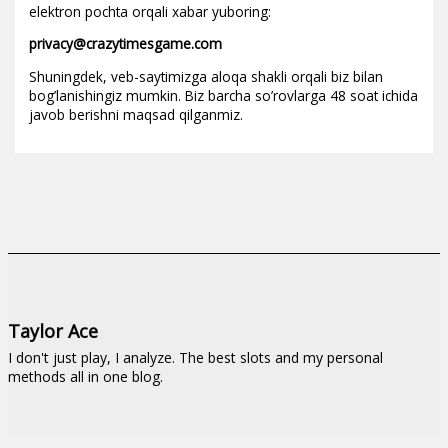
elektron pochta orqali xabar yuboring:
privacy@crazytimesgame.com
Shuningdek, veb-saytimizga aloqa shakli orqali biz bilan
bog’lanishingiz mumkin. Biz barcha so’rovlarga 48 soat ichida
javob berishni maqsad qilganmiz.
Taylor Ace
I don't just play, I analyze. The best slots and my personal
methods all in one blog.