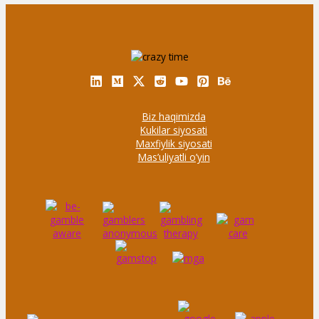
Biz haqimizda
Kukilar siyosati
Maxfiylik siyosati
Mas’uliyatli o’yin