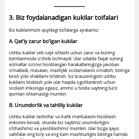
3. Biz foydalanadigan kukilar toifalari
Biz kukilarimizni quyidagi toifalarga ajratamiz:
A. Qat’iy zarur bo’lgan kukilar
Ushbu kukilar veb-sayt ishlashi uchun zarur va bizning
tizimlarimizda o’chirib bo’lmaydi. Ular odatda faqat sizning
xizmatlar so’rovi hisoblangan harakatlaringizga javoban
o’rnatiladi, masalan, maxfiylik sozlamalarini o’rnatish, tizimga
kirish yoki shakllarni to’ldirish. Siz brauzeringizni ushbu
kukilarni bloklash yoki ular haqida ogohlantirish uchun
sozlash imkoniga egasiz, ammo u holda saytning ba’zi
qismlari ishlamasligi mumkin.
B. Unumdorlik va tahliliy kukilar
Ushbu kukilar tashriflar va trafik manbalarini hisoblash
imkonini beradi, shunda biz saytimiz unumdorligini
o’lchashimiz va yaxshilashimiz mumkin. Ular bizga qaysi
sahifalar eng ko’p va eng kam mashhurligini bilishga hamda