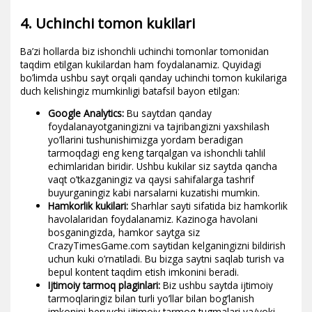
4. Uchinchi tomon kukilari
Ba’zi hollarda biz ishonchli uchinchi tomonlar tomonidan
taqdim etilgan kukilardan ham foydalanamiz. Quyidagi
bo’limda ushbu sayt orqali qanday uchinchi tomon kukilariga
duch kelishingiz mumkinligi batafsil bayon etilgan:
Google Analytics:
Bu saytdan qanday
foydalanayotganingizni va tajribangizni yaxshilash
yo’llarini tushunishimizga yordam beradigan
tarmoqdagi eng keng tarqalgan va ishonchli tahlil
echimlaridan biridir. Ushbu kukilar siz saytda qancha
vaqt o’tkazganingiz va qaysi sahifalarga tashrif
buyurganingiz kabi narsalarni kuzatishi mumkin.
Hamkorlik kukilari:
Sharhlar sayti sifatida biz hamkorlik
havolalaridan foydalanamiz. Kazinoga havolani
bosganingizda, hamkor saytga siz
CrazyTimesGame.com saytidan kelganingizni bildirish
uchun kuki o’rnatiladi. Bu bizga saytni saqlab turish va
bepul kontent taqdim etish imkonini beradi.
Ijtimoiy tarmoq plaginlari:
Biz ushbu saytda ijtimoiy
tarmoqlaringiz bilan turli yo’llar bilan bog’lanish
imkonini beruvchi ijtimoiy tarmoq tugmalari va/yoki