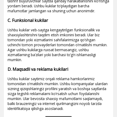
tashrif buyuruvchilar saytda qanday harakatlanishini ko’rishga
yordam beradi. Ushbu kukilar to’playdigan barcha
ma’lumotlar jamlangan va shuning uchun anonimdir.
C. Funksional kukilar
Ushbu kukilar veb-saytga kengaytirilgan funksionallik va
shaxsiylashtirishni taqdim etish imkonini beradi. Ular biz
tomondan yoki xizmatlarini sahifalarimizga qo’shgan
uchinchi tomon provayderlari tomondan o’rnatilishi mumkin.
Agar ushbu kukilarga ruxsat bermasangiz, ushbu
xizmatlarning ba’zilari yoki barchasi to’g’ri ishlamasligi
mumkin.
D. Maqsadli va reklama kukilari
Ushbu kukilar saytimiz orqali reklama hamkorlarimiz
tomonidan o’rnatilishi mumkin. Ushbu kompaniyalar ulardan
sizning qiziqishlaringiz profilini yaratish va boshqa saytlarda
sizga tegishli reklamalarni ko’rsatish uchun foydalanishi
mumkin. Ular bevosita shaxsiy ma’lumotlarni saqlamaydi,
balki brauzeringiz va internet qurilmangizni noyob tarzda
identifikatsiya qilishga asoslanadi.