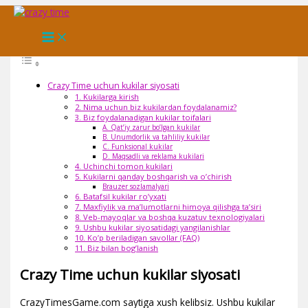
Skip
to
Page Content
content
Crazy Time uchun kukilar siyosati
1. Kukilarga kirish
2. Nima uchun biz kukilardan foydalanamiz?
3. Biz foydalanadigan kukilar toifalari
A. Qat’iy zarur bo’lgan kukilar
B. Unumdorlik va tahliliy kukilar
C. Funksional kukilar
D. Maqsadli va reklama kukilari
4. Uchinchi tomon kukilari
5. Kukilarni qanday boshqarish va o’chirish
Brauzer sozlamalyari
6. Batafsil kukilar ro’yxati
7. Maxfiylik va ma’lumotlarni himoya qilishga ta’siri
8. Veb-mayoqlar va boshqa kuzatuv texnologiyalari
9. Ushbu kukilar siyosatidagi yangilanishlar
10. Ko’p beriladigan savollar (FAQ)
11. Biz bilan bog’lanish
Crazy Time uchun kukilar siyosati
CrazyTimesGame.com saytiga xush kelibsiz. Ushbu kukilar