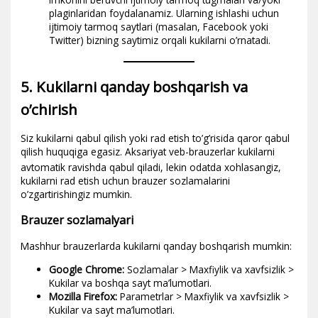
plaginlaridan foydalanamiz. Ularning ishlashi uchun
ijtimoiy tarmoq saytlari (masalan, Facebook yoki
Twitter) bizning saytimiz orqali kukilarni o’rnatadi.
5. Kukilarni qanday boshqarish va
o’chirish
Siz kukilarni qabul qilish yoki rad etish to’g’risida qaror qabul
qilish huquqiga egasiz. Aksariyat veb-brauzerlar kukilarni
avtomatik ravishda qabul qiladi, lekin odat
da xohlasangiz,
kukilarni rad etish uchun brauzer sozlamalarini
o’zgartirishingiz mumkin.
Brauzer sozlamalyari
Mashhur brauzerlarda kukilarni qanday boshqarish mumkin:
Google Chrome:
Sozlamalar > Maxfiylik va xavfsizlik >
Kukilar va boshqa sayt ma’lumotlari.
Mozilla Firefox:
Parametrlar > Maxfiylik va xavfsizlik >
Kukilar va sayt ma’lumotlari.