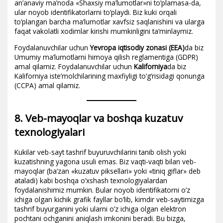
an’anaviy ma’noda «Shaxsiy ma’lumotlar»ni to’plamasa-da,
ular noyob identifikatorlarni to’playdi. Biz kuki orqali
to’plangan barcha ma’lumotlar xavfsiz saqlanishini va ularga
faqat vakolatli xodimlar kirishi mumkinligini ta’minlaymiz.
Foydalanuvchilar uchun
Yevropa iqtisodiy zonasi (EEA)
da biz
Umumiy ma’lumotlarni himoya qilish reglamentiga (GDPR)
amal qilamiz. Foydalanuvchilar uchun
Kaliforniya
da biz
Kaliforniya iste’molchilarining maxfiyligi to’g’risidagi qonunga
(CCPA) amal qilamiz.
8. Veb-mayoqlar va boshqa kuzatuv
texnologiyalari
Kukilar veb-sayt tashrif buyuruvchilarini tanib olish yoki
kuzatishning yagona usuli emas. Biz vaqti-vaqti bilan veb-
mayoqlar (ba’zan «kuzatuv piksellari» yoki «tiniq giflar» deb
ataladi) kabi boshqa o’xshash texnologiyalardan
foydalanishimiz mumkin. Bular noyob identifikatorni o’z
ichiga olgan kichik grafik fayllar bo’lib, kimdir veb-saytimizga
tashrif buyurganini yoki ularni o’z ichiga olgan elektron
pochtani ochganini aniqlash imkonini beradi. Bu bizga,