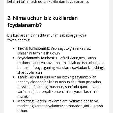
kelishini ta’minlash uchun kukilardan foydalanamiz.
2. Nima uchun biz kukilardan
foydalanamiz?
Biz kukilardan bir nechta muhim sabablarga ko’ra
foydalanamiz:
Texnik funksionallik:
Veb-sayt to’g’ri va xavfsiz
ishlashini ta’minlash uchun.
Foydalanuvchi tajribasi:
Til afzalliklaringizni, kirish
ma’lumotlarini va sozlamalarni eslab qolish uchun, toki
har tashrif buyurganingizda ularni qaytadan kiritishingiz
shart bo’lmasin.
Tahlil:
Tashrif buyuruvchilar bizning saytimiz bilan
qanday aloqada bo’lishini tushunish uchun (masalan,
qaysi sahifalar eng mashhur, sahifada qancha vaqt
sarflanadi), bu orqali kontentimizni yaxshilashimiz
mumkin.
Marketing:
Tegishli reklamalarni yetkazib berish va
marketing kampaniyalarimiz samaradorligini kuzatish
uchun.