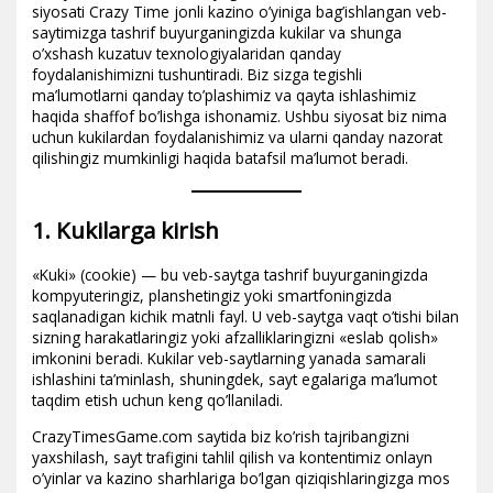
siyosati Crazy Time jonli kazino o’yiniga bag’ishlangan veb-
saytimizga tashrif buyurganingizda kukilar va shunga
o’xshash kuzatuv texnologiyalaridan qanday
foydalanishimizni tushuntiradi. Biz sizga tegishli
ma’lumotlarni qanday to’plashimiz va qayta ishlashimiz
haqida shaffof bo’lishga ishonamiz. Ushbu siyosat biz nima
uchun kukilardan foydalanishimiz va ularni qanday nazorat
qilishingiz mumkinligi haqida batafsil ma’lumot beradi.
1. Kukilarga kirish
«Kuki» (cookie) — bu veb-saytga tashrif buyurganingizda
kompyuteringiz, planshetingiz yoki smartfoningizda
saqlanadigan kichik matnli fayl. U veb-saytga vaqt o’tishi bilan
sizning harakatlaringiz yoki afzalliklaringizni «eslab qolish»
imkonini beradi. Kukilar veb-saytlarning yanada samarali
ishlashini ta’minlash, shuningdek, sayt egalariga ma’lumot
taqdim etish uchun keng qo’llaniladi.
CrazyTimesGame.com saytida biz ko’rish tajribangizni
yaxshilash, sayt trafigini tahlil qilish va kontentimiz onlayn
o’yinlar va kazino sharhlariga bo’lgan qiziqishlaringizga mos