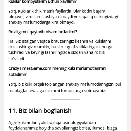
Kukilar kompyuterim uchun xavflimi?
Yo’q. Kukilar kichik matnli fayllardir. Ular kodni bajara
olmaydi, viruslarni tashiya olmaydi yoki qattiq diskingizdagi
shaxsiy ma’lumotlarga kira olmaydi.
Roziligimni qaytarib olsam bo’ladimi?
Ha. Siz istalgan vaqtda brauzeringiz keshini va kukilarini
tozalashingiz mumkin, bu sizning afzalliklaringizni nolga
tushiradi va keyingi tashrifingizda sizdan yana rozilik
so’raladi.
CrazyTimesGame.com mening kuki ma’lumotlarimni
sotadimi?
Yo’q, biz kuki orqali to’plangan shaxsiy ma’lumotlaringizni pul
mablag’lari evaziga uchinchi tomonlarga sotmaymiz.
11. Biz bilan bog’lanish
Agar kukilardan yoki boshqa texnologiyalardan
foydalanishimiz bo’yicha savollaringiz bo’lsa, iltimos, bizga