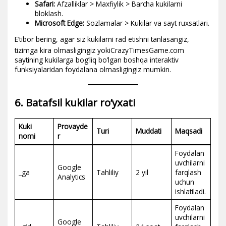
Safari:
Afzalliklar > Maxfiylik > Barcha kukilarni
bloklash.
Microsoft Edge:
Sozlamalar > Kukilar va sayt ruxsatlari.
E’tibor bering, agar siz kukilarni rad etishni tanlasangiz,
tizimga kira olmasligingiz yoki
CrazyTimesGame.com
saytining kukilarga bog’liq bo’lgan boshqa interaktiv
funksiyalaridan foydalana olmasligingiz mumkin.
6. Batafsil kukilar ro’yxati
Kuki
Provayde
Turi
Muddati
Maqsadi
nomi
r
Foydalan
uvchilarni
Google
_ga
Tahliliy
2 yil
farqlash
Analytics
uchun
ishlatiladi.
Foydalan
uvchilarni
Google