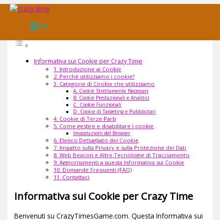
Skip
to
Contenuto
content
Informativa sui Cookie per Crazy Time
1. Introduzione ai Cookie
2. Perché utilizziamo i cookie?
3. Categorie di Cookie che utilizziamo
A. Cookie Strettamente Necessari
B. Cookie Prestazionali e Analitici
C. Cookie Funzionali
D. Cookie di Targeting e Pubblicitari
4. Cookie di Terze Parti
5. Come gestire e disabilitare i cookie
Impostazioni del Browser
6. Elenco Dettagliato dei Cookie
7. Impatto sulla Privacy e sulla Protezione dei Dati
8. Web Beacon e Altre Tecnologie di Tracciamento
9. Aggiornamenti a questa Informativa sui Cookie
10. Domande Frequenti (FAQ)
11. Contattaci
Informativa sui Cookie per Crazy Time
Benvenuti su CrazyTimesGame.com. Questa Informativa sui