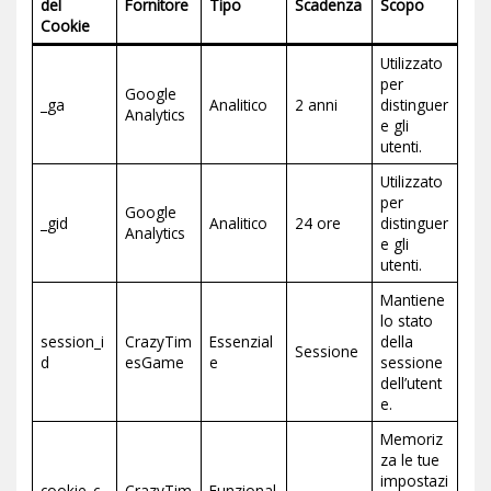
del
Fornitore
Tipo
Scadenza
Scopo
Cookie
Utilizzato
per
Google
_ga
Analitico
2 anni
distinguer
Analytics
e gli
utenti.
Utilizzato
per
Google
_gid
Analitico
24 ore
distinguer
Analytics
e gli
utenti.
Mantiene
lo stato
session_i
CrazyTim
Essenzial
della
Sessione
d
esGame
e
sessione
dell’utent
e.
Memoriz
za le tue
impostazi
cookie_c
CrazyTim
Funzional