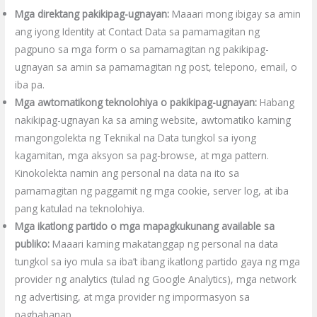
Mga direktang pakikipag-ugnayan:
Maaari mong ibigay sa amin
ang iyong Identity at Contact Data sa pamamagitan ng
pagpuno sa mga form o sa pamamagitan ng pakikipag-
ugnayan sa amin sa pamamagitan ng post, telepono, email, o
iba pa.
Mga awtomatikong teknolohiya o pakikipag-ugnayan:
Habang
nakikipag-ugnayan ka sa aming website, awtomatiko kaming
mangongolekta ng Teknikal na Data tungkol sa iyong
kagamitan, mga aksyon sa pag-browse, at mga pattern.
Kinokolekta namin ang personal na data na ito sa
pamamagitan ng paggamit ng mga cookie, server log, at iba
pang katulad na teknolohiya.
Mga ikatlong partido o mga mapagkukunang available sa
publiko:
Maaari kaming makatanggap ng personal na data
tungkol sa iyo mula sa iba’t ibang ikatlong partido gaya ng mga
provider ng analytics (tulad ng Google Analytics), mga network
ng advertising, at mga provider ng impormasyon sa
paghahanap.