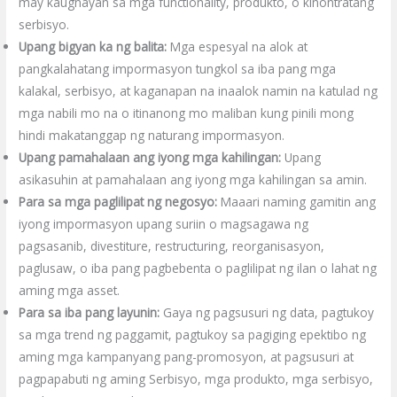
may kaugnayan sa mga functionality, produkto, o kinontratang
serbisyo.
Upang bigyan ka ng balita:
Mga espesyal na alok at
pangkalahatang impormasyon tungkol sa iba pang mga
kalakal, serbisyo, at kaganapan na inaalok namin na katulad ng
mga nabili mo na o itinanong mo maliban kung pinili mong
hindi makatanggap ng naturang impormasyon.
Upang pamahalaan ang iyong mga kahilingan:
Upang
asikasuhin at pamahalaan ang iyong mga kahilingan sa amin.
Para sa mga paglilipat ng negosyo:
Maaari naming gamitin ang
iyong impormasyon upang suriin o magsagawa ng
pagsasanib, divestiture, restructuring, reorganisasyon,
paglusaw, o iba pang pagbebenta o paglilipat ng ilan o lahat ng
aming mga asset.
Para sa iba pang layunin:
Gaya ng pagsusuri ng data, pagtukoy
sa mga trend ng paggamit, pagtukoy sa pagiging epektibo ng
aming mga kampanyang pang-promosyon, at pagsusuri at
pagpapabuti ng aming Serbisyo, mga produkto, mga serbisyo,