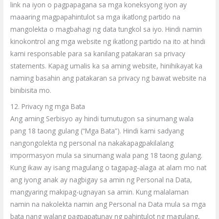
link na iyon o pagpapagana sa mga koneksyong iyon ay
maaaring magpapahintulot sa mga ikatlong partido na
mangolekta o magbahagi ng data tungkol sa iyo. Hindi namin
kinokontrol ang mga website ng ikatlong partido na ito at hindi
kami responsable para sa kanilang patakaran sa priva
cy
statement
s. Kapag umalis ka sa aming website, hinihikayat ka
naming basahin ang patakaran sa privacy ng bawat website na
binibisita mo.
12. Privacy ng mga Bata
Ang aming Serbisyo ay hindi tumutugon sa sinumang wala
pang 18 taong gulang (“Mga Bata”). Hindi kami sadyang
nangongolekta ng personal na nakakapagpakilalang
impormasyon mula sa sinumang wala pang 18 taong gulang.
Kung ikaw ay isang magulang o tagapag-alaga at alam mo na
t
ang iyong anak ay nagbigay sa amin ng Personal na Data,
mangyaring makipag-ugnayan sa amin. Kung malalaman
namin na nakolekta namin ang Personal na Data mula sa mga
bata nang walang pagpapatunay ng pahintulot ng magulang,