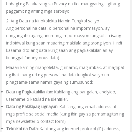
bahagi ng Patakarang sa Privacy na ito, mangyaring itigil ang
paggamit ng aming mga serbisyo.
2. Ang Data na Kinokolekta Namin Tungkol sa Iyo
Ang personal na data, o personal na impormasyon, ay
nangangahulugang anumang impormasyon tungkol sa isang
indibidwal kung saan maaaring makilala ang taong iyon. Hindi
kasama dito ang data kung saan ang pagkakakilanlan ay
tinanggal (anonymous data).
Maaari kaming mangolekta, gumamit, mag-imbak, at maglipat
ng iba’t ibang uri ng personal na data tungkol sa iyo na
pinagsama-sama namin gaya ng sumusunod:
Data ng Pagkakakilanlan:
Kabilang ang pangalan, apelyido,
username o katulad na identifier.
Data ng Pakikipag-ugnayan:
Kabilang ang email address at
mga profile sa social media (kung ibinigay sa pamamagitan ng
mga newsletter o contact form).
Teknikal na Data:
Kabilang ang internet protocol (IP) address,