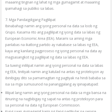
maaaring tingnan ng lahat ng mga gumagamit at maaaring
ipamahagi sa publiko sa labas.
7. Mga Pandaigdigang Paglilipat
Ibinabahagi namin ang iyong personal na data sa loob ng
Grupo. Kasama rito ang paglilipat ng iyong data sa labas ng
European Economic Area (EEA). Marami sa aming mga
panlabas na ikatlong partido ay nakabase sa labas ng EEA,
kaya ang kanilang pagproseso ng iyong personal na data ay
magsasangkot ng paglilipat ng data sa labas ng EEA.
Sa tuwing inililipat namin ang iyong personal na data sa labas
ng EEA, tinitiyak namin ang katulad na antas
ng proteksyon ay
ibinibigay dito sa pamamagitan ng pagtiyak na hindi bababa sa
isa sa mga sumusunod na pananggalang ay ipinapatupad
:
Ililipat lang namin ang iyong personal na data sa mga bansa na
itinuring na nagbibigay ng sapat na antas ng proteksyon para
sa personal na data ng European Commission.
Kung saan gumagamit kami ng ilang partikular na service