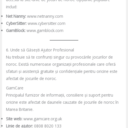
includ:
Net Nanny:
www.netnanny.com
CyberSitter:
www.cybersitter.com
GamBlock:
www.gamblock.com
6. Unde să Găsești Ajutor Profesional
Nu trebuie să te confrunți singur cu provocările jocurilor de
noroc. Există numeroase organizații profesionale care oferă
sfaturi și asistență gratuite și confidențiale pentru oricine este
afectat de jocurile de noroc.
GamCare
Principalul furnizor de informații, consiliere și suport pentru
oricine este afectat de daunele cauzate de jocurile de noroc în
Marea Britanie.
Site web:
www.gamcare.org.uk
Linie de ajutor:
0808 8020 133