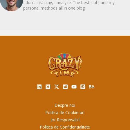
I don't just play, I analyze. The best slots and my
personal methods all in one blog.
Despre noi
Politica de Cookie-uri
Joc Responsabil
Politica de Confidențialitate