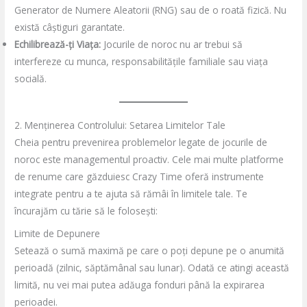
Generator de Numere Aleatorii (RNG) sau de o roată fizică. Nu
există câștiguri garantate.
Echilibrează-ți Viața:
Jocurile de noroc nu ar trebui să
interfereze cu munca, responsabilitățile familiale sau viața
socială.
2. Menținerea Controlului: Setarea Limitelor Tale
Cheia pentru prevenirea problemelor legate de jocurile de
noroc este managementul proactiv. Cele mai multe platforme
de renume care găzduiesc Crazy Time oferă instrumente
integrate pentru a te ajuta să rămâi în limitele tale. Te
încurajăm cu tărie să le folosești:
Limite de Depunere
Setează o sumă maximă pe care o poți depune pe o anumită
perioadă (zilnic, săptămânal sau lunar). Odată ce atingi această
limită, nu vei mai putea adăuga fonduri până la expirarea
perioadei.