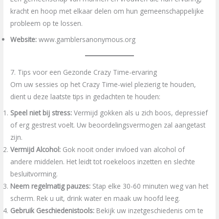
kracht en hoop met elkaar delen om hun gemeenschappelijke
probleem op te lossen.
Website:
www.gamblersanonymous.org
7. Tips voor een Gezonde Crazy Time-ervaring
Om uw sessies op het Crazy Time-wiel plezierig te houden,
dient u deze laatste tips in gedachten te houden:
Speel niet bij stress:
Vermijd gokken als u zich boos, depressief
of erg gestrest voelt. Uw beoordelingsvermogen zal aangetast
zijn.
Vermijd Alcohol:
Gok nooit onder invloed van alcohol of
andere middelen. Het leidt tot roekeloos inzetten en slechte
besluitvorming.
Neem regelmatig pauzes:
Stap elke 30-60 minuten weg van het
scherm. Rek u uit, drink water en maak uw hoofd leeg.
Gebruik Geschiedenistools:
Bekijk uw inzetgeschiedenis om te