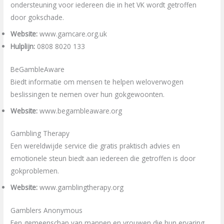
ondersteuning voor iedereen die in het VK wordt getroffen
door gokschade.
Website:
www.gamcare.org.uk
Hulplijn:
0808 8020 133
BeGambleAware
Biedt informatie om mensen te helpen weloverwogen
beslissingen te nemen over hun gokgewoonten.
Website:
www.begambleaware.org
Gambling Therapy
Een wereldwijde service die gratis praktisch advies en
emotionele steun biedt aan iedereen die getroffen is door
gokproblemen.
Website:
www.gamblingtherapy.org
Gamblers Anonymous
Een gemeenschap van mannen en vrouwen die hun ervaring,