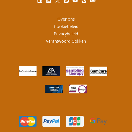
Over ons
Cookiebeleid
Privacybeleid
Verantwoord Gokken