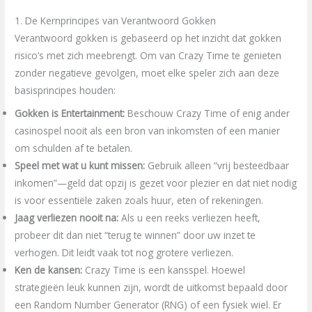
1. De Kernprincipes van Verantwoord Gokken
Verantwoord gokken is gebaseerd op het inzicht dat gokken
risico’s met zich meebrengt. Om van Crazy Time te genieten
zonder negatieve gevolgen, moet elke speler zich aan deze
basisprincipes houden:
Gokken is Entertainment:
Beschouw Crazy Time of enig ander
casinospel nooit als een bron van inkomsten of een manier
om schulden af te betalen.
Speel met wat u kunt missen:
Gebruik alleen “vrij besteedbaar
inkomen”—geld dat opzij is gezet voor plezier en dat niet nodig
is voor essentiële zaken zoals huur, eten of rekeningen.
Jaag verliezen nooit na:
Als u een reeks verliezen heeft,
probeer dit dan niet “terug te winnen” door uw inzet te
verhogen. Dit leidt vaak tot nog grotere verliezen.
Ken de kansen:
Crazy Time is een kansspel. Hoewel
strategieën leuk kunnen zijn, wordt de uitkomst bepaald door
een Random Number Generator (RNG) of een fysiek wiel. Er