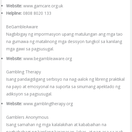
Website:
www.gamcare.org.uk
Helpline:
0808 8020 133
BeGambleAware
Nagbibigay ng impormasyon upang matulungan ang mga tao
na gumawa ng matalinong mga desisyon tungkol sa kanilang
mga gawi sa pagsusugal.
Website:
www.begambleaware.org
Gambling Therapy
Isang pandaigdigang serbisyo na nag-aalok ng libreng praktikal
na payo at emosyonal na suporta sa sinumang apektado ng
adiksyon sa pagsusugal.
Website:
www.gamblingtherapy.org
Gamblers Anonymous
Isang samahan ng mga kalalakihan at kababaihan na
nagbabahagi ng kanilang karanasan, lakas, at pag-asa sa isa’t