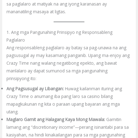
sa paglalaro at matiyak na ang iyong karanasan ay
mananatiling masaya at ligtas.
1. Ang mga Pangunahing Prinsipyo ng Responsableng
Paglalaro
Ang responsableng paglalaro ay batay sa pag-unawa na ang
pagsusugal ay may kasamang panganib. Upang ma-enjoy ang
Crazy Time nang walang negatibong epekto, ang bawat
manlalaro ay dapat sumunod sa mga pangunahing
prinsipyong ito:
Ang Pagsusugal ay Libangan:
Huwag kailanman ituring ang
Crazy Time o anumang iba pang laro sa casino bilang
mapagkukunan ng kita o paraan upang bayaran ang mga
utang.
Maglaro Gamit ang Halagang Kaya Mong Mawala:
Gamitin
lamang ang “discretionary income”—perang isinantabi para sa
kasiyahan, na hindi kinakailangan para sa mga pangunahing