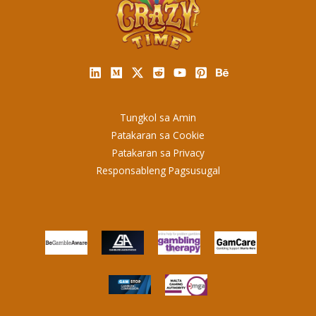
Tungkol sa Amin
Patakaran sa Cookie
Patakaran sa Privacy
Responsableng Pagsusugal