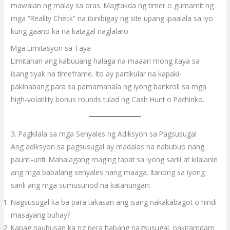
mawalan ng malay sa oras. Magtakda ng timer o gumamit ng
mga “Reality Check” na ibinibigay ng site upang ipaalala sa iyo
kung gaano ka na katagal naglalaro.
Mga Limitasyon sa Taya
Limitahan ang kabuuang halaga na maaari mong itaya sa
isang tiyak na timeframe. Ito ay partikular na kapaki-
pakinabang para sa pamamahala ng iyong bankroll sa mga
high-volatility bonus rounds tulad ng Cash Hunt o Pachinko.
3. Pagkilala sa mga Senyales ng Adiksyon sa Pagsusugal
Ang adiksyon sa pagsusugal ay madalas na nabubuo nang
paunti-unti. Mahalagang maging tapat sa iyong sarili at kilalanin
ang mga babalang senyales nang maaga. Itanong sa iyong
sarili ang mga sumusunod na katanungan:
Nagsusugal ka ba para takasan ang isang nakakabagot o hindi
masayang buhay?
Kapag naubusan ka ng pera habang nagsusugal, pakiramdam