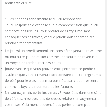
amusante et sûre.
1. Les principes fondamentaux du jeu responsable
Le jeu responsable est basé sur la compréhension que le jeu
comporte des risques. Pour profiter de Crazy Time sans
conséquences négatives, chaque joueur doit adhérer à ces
principes fondamentaux :
Le jeu est un divertissement :
Ne considérez jamais Crazy Time
ou tout autre jeu de casino comme une source de revenus ou
un moyen de rembourser des dettes.
Jouez avec ce que vous pouvez vous permettre de perdre :
N’utilisez que votre « revenu discrétionnaire » — de l’argent mis
de côté pour le plaisir, qui n’est pas nécessaire pour l’essentiel
comme le loyer, la nourriture ou les factures.
Ne courez jamais après les pertes :
Si vous êtes dans une série
de défaites, n’essayez pas de « vous refaire » en augmentant
vos mises. Cela mène souvent à des pertes encore plus