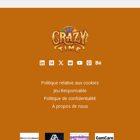
Politique relative aux cookies
Jeu Responsable
Politique de confidentialité
À propos de nous