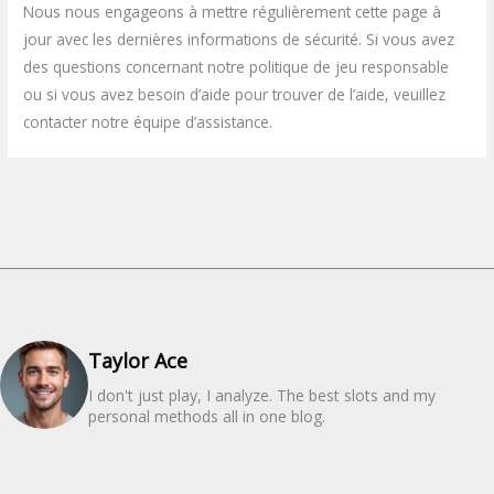
Nous nous engageons à mettre régulièrement cette page à
jour avec les dernières informations de sécurité. Si vous avez
des questions concernant notre politique de jeu responsable
ou si vous avez besoin d’aide pour trouver de l’aide, veuillez
contacter notre équipe d’assistance.
Taylor Ace
I don't just play, I analyze. The best slots and my
personal methods all in one blog.