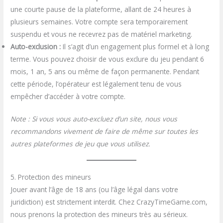
une courte pause de la plateforme, allant de 24 heures à
plusieurs semaines. Votre compte sera temporairement
suspendu et vous ne recevrez pas de matériel marketing.
Auto-exclusion :
Il s’agit d’un engagement plus formel et à long
terme. Vous pouvez choisir de vous exclure du jeu pendant 6
mois, 1 an, 5 ans ou même de façon permanente. Pendant
cette période, l’opérateur est légalement tenu de vous
empêcher d’accéder à votre compte.
Note : Si vous vous auto-excluez d’un site, nous vous
recommandons vivement de faire de même sur toutes les
autres plateformes de jeu que vous utilisez.
5. Protection des mineurs
Jouer avant l’âge de
18 ans (ou l’âge légal dans votre
juridiction) est strictement interdit. Chez CrazyTimeGame.com,
nous prenons la protection des mineurs très au sérieux.