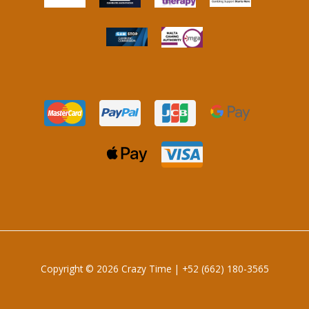
Copyright © 2026 Crazy Time |
+52 (662) 180-3565