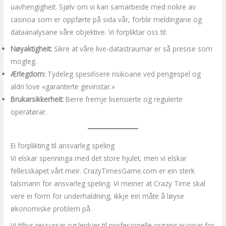
uavhengigheit. Sjølv om vi kan samarbeide med nokre av
casinoa som er oppførte på sida vår, forblir meldingane og
dataanalysane våre objektive. Vi forpliktar oss til:
Nøyaktigheit:
Sikre at våre live-datastraumar er så presise som
mogleg.
Ærlegdom:
Tydeleg spesifisere risikoane ved pengespel og
aldri love «garanterte gevinstar.»
Brukarsikkerheit:
Berre fremje lisensierte og regulerte
operatørar.
Ei forplikting til ansvarleg speling
Vi elskar spenninga med det store hjulet, men vi elskar
fellesskapet vårt meir. CrazyTimesGame.com er ein sterk
talsmann for ansvarleg speling. Vi meiner at Crazy Time skal
vere ei form for underhaldning, ikkje ein måte å løyse
økonomiske problem på.
Vi tilbyr ressursar og lenkjer til profesjonelle organisasjonar for