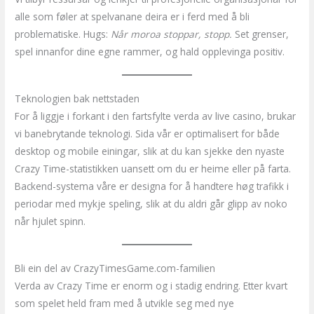
alle som føler at spelvanane deira er i ferd med å bli
problematiske. Hugs:
Når moroa stoppar, stopp.
Set grenser,
spel innanfor dine egne rammer, og hald opplevinga positiv.
Teknologien bak nettstaden
For å liggje i forkant i den fartsfylte verda av live casino, brukar
vi banebrytande teknologi. Sida vår er optimalisert for både
desktop og mobile einingar, slik at du kan sjekke den nyaste
Crazy Time-statistikken uansett om du er heime eller på farta.
Backend-systema våre er designa for å handtere høg trafikk i
periodar med mykje speling, slik at du aldri går glipp av noko
når hjulet spinn.
Bli ein del av CrazyTimesGame.com-familien
Verda av Crazy Time er enorm og i stadig endring. Etter kvart
som spelet held fram med å utvikle seg med nye