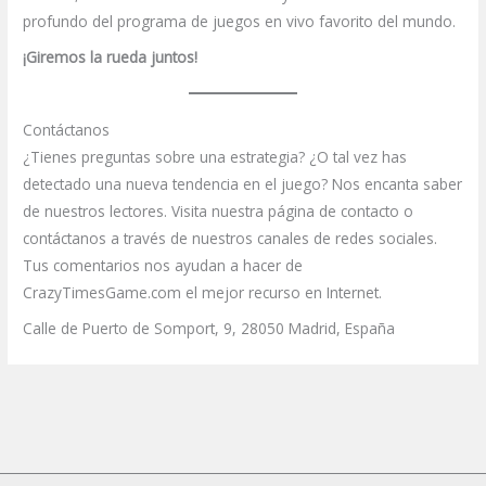
profundo del programa de juegos en vivo favorito del mundo.
¡Giremos la rueda juntos!
Contáctanos
¿Tienes preguntas sobre una estrategia? ¿O tal vez has
detectado una nueva tendencia en el juego? Nos encanta saber
de nuestros lectores. Visita nuestra página de contacto o
contáctanos a través de nuestros canales de redes sociales.
Tus comentarios nos ayudan a hacer de
CrazyTimesGame.com el mejor recurso en Internet.
Calle de Puerto de Somport, 9, 28050 Madrid, España