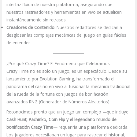
interfaz fluida de nuestra plataforma, asegurando que
nuestros rastreadores y herramientas en vivo se actualicen
instantáneamente sin retrasos.
Creadores de Contenido:
Nuestros redactores se dedican a
desglosar las complejas mecánicas del juego en guías fáciles
de entender.
¿Por qué Crazy Time? El Fenómeno que Celebramos
Crazy Time no es solo un juego; es un espectáculo. Desde su
lanzamiento por Evolution Gaming, ha transformado el
panorama del casino en vivo al fusionar la mecánica tradicional
de la rueda de la fortuna con juegos de bonificación
avanzados RNG (Generador de Números Aleatorios).
Reconocimos pronto que un juego tan complejo —que incluye
Cash Hunt, Pachinko, Coin Flip y el legendario mundo de
bonificación Crazy Time
— requeriría una plataforma dedicada.
Los jugadores necesitaban un lugar para rastrear el historial,