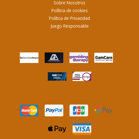
Sobre Nosotros
Política de cookies
Política de Privacidad
Juego Responsable