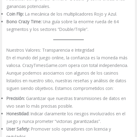
ganancias potenciales.
Coin Flip:
La mecánica de los multiplicadores Rojo y Azul.
Bono Crazy Time:
Una guía sobre la enorme rueda de 64
segmentos y los sectores “Double/Triple”.
Nuestros Valores: Transparencia e Integridad
En el mundo del juego online, la confianza es la moneda más
valiosa. CrazyTimesGame.com opera con total independencia.
Aunque podemos asociarnos con algunos de los casinos
listados en nuestro sitio, nuestras reseñas y análisis de datos
siguen siendo objetivos. Estamos comprometidos con:
Precisión:
Garantizar que nuestras transmisiones de datos en
vivo sean lo más precisas posible.
Honestidad:
Indicar claramente los riesgos involucrados en el
juego y nunca prometer “victorias garantizadas”.
User Safety:
Promover solo operadores con licencia y
regulados.