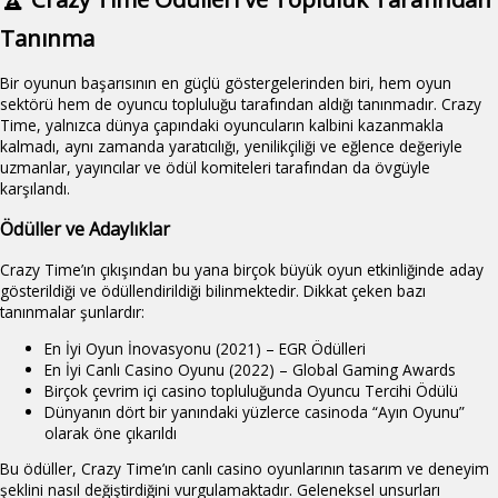
Tanınma
Bir oyunun başarısının en güçlü göstergelerinden biri, hem oyun
sektörü hem de oyuncu topluluğu tarafından aldığı tanınmadır. Crazy
Time, yalnızca dünya çapındaki oyuncuların kalbini kazanmakla
kalmadı, aynı zamanda yaratıcılığı, yenilikçiliği ve eğlence değeriyle
uzmanlar, yayıncılar ve ödül komiteleri tarafından da övgüyle
karşılandı.
Ödüller ve Adaylıklar
Crazy Time’ın çıkışından bu yana birçok büyük oyun etkinliğinde aday
gösterildiği ve ödüllendirildiği bilinmektedir. Dikkat çeken bazı
tanınmalar şunlardır:
En İyi Oyun İnovasyonu (2021) – EGR Ödülleri
En İyi Canlı Casino Oyunu (2022) – Global Gaming Awards
Birçok çevrim içi casino topluluğunda Oyuncu Tercihi Ödülü
Dünyanın dört bir yanındaki yüzlerce casinoda “Ayın Oyunu”
olarak öne çıkarıldı
Bu ödüller, Crazy Time’ın canlı casino oyunlarının tasarım ve deneyim
şeklini nasıl değiştirdiğini vurgulamaktadır. Geleneksel unsurları