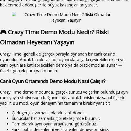
beklenmedik dönüşler ile büyük kazanç anları yaratır.
🎮 Crazy Time Demo Modu Nedir? Riski
Olmadan Heyecanı Yaşayın
Crazy Time, genellikle gerçek parayla oynanan bir canlı casino
oyunudur. Ancak birçok casino, oyunculara çarkı çevirebilecekleri ve
canlı oyunlara katılabilecekleri demo ya da pratik modları sunar —
üstelik gerçek para yatırmadan.
Canlı Oyun Ortamında Demo Modu Nasıl Çalışır?
Crazy Time demo modunda, gerçek sunucu ve çarkın bulunduğu aynı
canlı yayın stüdyosuna bağlanırsınız, ancak bahisleriniz sanal fişlerle
yapılır. Bu mod, oyun deneyiminin tamamını birebir yansıtır:
Çark gerçek zamanlı olarak canlı döner.
Sunucular her zamanki gibi etkileşimde bulunur.
Tam olarak aynı oyun arayüzünü görürsünüz.
Farklı bahis desenlerini ve stratejileri deneyebilirsiniz.