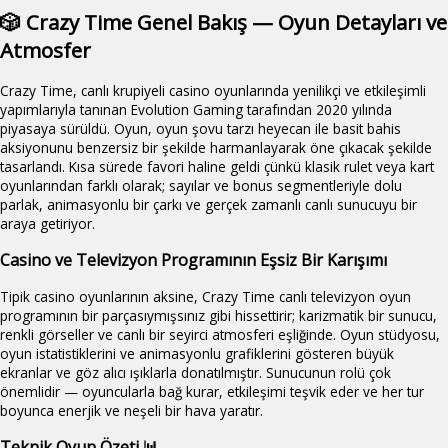
🎲 Crazy Time Genel Bakış — Oyun Detayları ve
Atmosfer
Crazy Time, canlı krupiyeli casino oyunlarında yenilikçi ve etkileşimli
yapımlarıyla tanınan Evolution Gaming tarafından 2020 yılında
piyasaya sürüldü. Oyun, oyun şovu tarzı heyecan ile basit bahis
aksiyonunu benzersiz bir şekilde harmanlayarak öne çıkacak şekilde
tasarlandı. Kısa sürede favori haline geldi çünkü klasik rulet veya kart
oyunlarından farklı olarak; sayılar ve bonus segmentleriyle dolu
parlak, animasyonlu bir çarkı ve gerçek zamanlı canlı sunucuyu bir
araya getiriyor.
Casino ve Televizyon Programının Eşsiz Bir Karışımı
Tipik casino oyunlarının aksine, Crazy Time canlı televizyon oyun
programının bir parçasıymışsınız gibi hissettirir; karizmatik bir sunucu,
renkli görseller ve canlı bir seyirci atmosferi eşliğinde. Oyun stüdyosu,
oyun istatistiklerini ve animasyonlu grafiklerini gösteren büyük
ekranlar ve göz alıcı ışıklarla donatılmıştır. Sunucunun rolü çok
önemlidir — oyuncularla bağ kurar, etkileşimi teşvik eder ve her tur
boyunca enerjik ve neşeli bir hava yaratır.
Teknik Oyun Özeti 📊