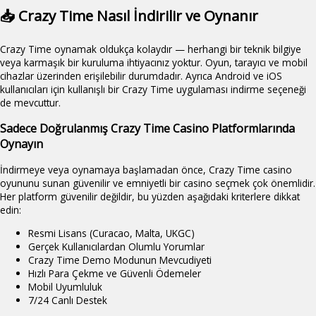
📥 Crazy Time Nasıl İndirilir ve Oynanır
Crazy Time oynamak oldukça kolaydır — herhangi bir teknik bilgiye
veya karmaşık bir kuruluma ihtiyacınız yoktur. Oyun, tarayıcı ve mobil
cihazlar üzerinden erişilebilir durumdadır. Ayrıca Android ve iOS
kullanıcıları için kullanışlı bir Crazy Time uygulaması indirme seçeneği
de mevcuttur.
Sadece Doğrulanmış Crazy Time Casino Platformlarında
Oynayın
İndirmeye veya oynamaya başlamadan önce, Crazy Time casino
oyununu sunan güvenilir ve emniyetli bir casino seçmek çok önemlidir.
Her platform güvenilir değildir, bu yüzden aşağıdaki kriterlere dikkat
edin:
Resmi Lisans (Curacao, Malta, UKGC)
Gerçek Kullanıcılardan Olumlu Yorumlar
Crazy Time Demo Modunun Mevcudiyeti
Hızlı Para Çekme ve Güvenli Ödemeler
Mobil Uyumluluk
7/24 Canlı Destek