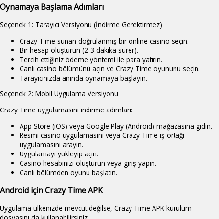
Oynamaya Başlama Adımları
Seçenek 1: Tarayıcı Versiyonu (İndirme Gerektirmez)
Crazy Time sunan doğrulanmış bir online casino seçin.
Bir hesap oluşturun (2-3 dakika sürer).
Tercih ettiğiniz ödeme yöntemi ile para yatırın.
Canlı casino bölümünü açın ve Crazy Time oyununu seçin.
Tarayıcınızda anında oynamaya başlayın.
Seçenek 2: Mobil Uygulama Versiyonu
Crazy Time uygulamasını indirme adımları:
App Store (iOS) veya Google Play (Android) mağazasına gidin.
Resmi casino uygulamasını veya Crazy Time iş ortağı
uygulamasını arayın.
Uygulamayı yükleyip açın.
Casino hesabınızı oluşturun veya giriş yapın.
Canlı bölümden oyunu başlatın.
Android için Crazy Time APK
Uygulama ülkenizde mevcut değilse, Crazy Time APK kurulum
dosyasını da kullanabilirsiniz: