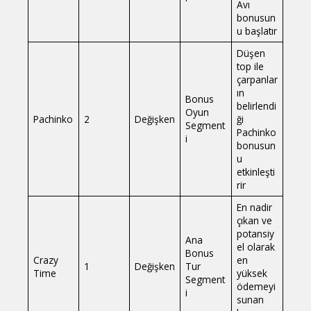
Avı
bonusun
u başlatır
Düşen
top ile
çarpanlar
ın
Bonus
belirlendi
Oyun
Pachinko
2
Değişken
ği
Segment
Pachinko
i
bonusun
u
etkinleşti
rir
En nadir
çıkan ve
potansiy
Ana
el olarak
Bonus
Crazy
en
1
Değişken
Tur
Time
yüksek
Segment
ödemeyi
i
sunan