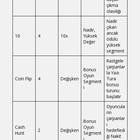
çıkma
olasılığı
Nadir
çıkan
Nadir,
ancak
10
4
10x
Yüksek
ödülü
Değer
yüksek
segment
Rastgele
çarpanlar
Bonus
la Yazı
Oyun
Coin Flip
4
Değişken
Tura
Segment
bonus
i
turunu
başlatır
Oyuncula
rın
çarpanlar
Bonus
ı
Cash
Oyun
2
Değişken
hedefledi
Hunt
Segment
ği Nakit
i