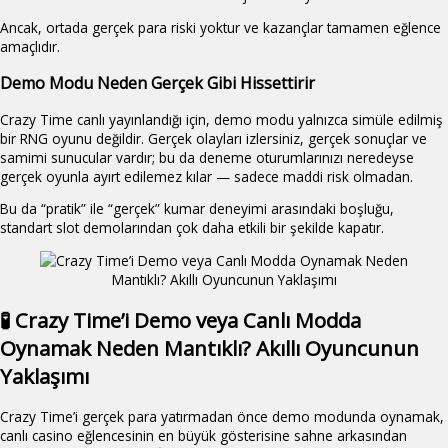
Ancak, ortada gerçek para riski yoktur ve kazançlar tamamen eğlence
amaçlıdır.
Demo Modu Neden Gerçek Gibi Hissettirir
Crazy Time canlı yayınlandığı için, demo modu yalnızca simüle edilmiş
bir RNG oyunu değildir. Gerçek olayları izlersiniz, gerçek sonuçlar ve
samimi sunucular vardır; bu da deneme oturumlarınızı neredeyse
gerçek oyunla ayırt edilemez kılar — sadece maddi risk olmadan.
Bu da “pratik” ile “gerçek” kumar deneyimi arasındaki boşluğu,
standart slot demolarından çok daha etkili bir şekilde kapatır.
🧪 Crazy Time’i Demo veya Canlı Modda
Oynamak Neden Mantıklı? Akıllı Oyuncunun
Yaklaşımı
Crazy Time’i gerçek para yatırmadan önce demo modunda oynamak,
canlı casino eğlencesinin en büyük gösterisine sahne arkasından