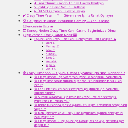
4. Bankrolünüzü Kontrol Edin ve Limitler Belirleyin
5. Pratik İçin Demo Modunu Kullanın
6. Üst Slot Çarpanını Dikkatle İzleyin
✔️ Crazy Time Yasal mı? — Güvenle ve İçiniz Rahat Oynayın
🏆 Geliştirici Hakkında: Evolution Gaming — Canlı Casino
Eğlencesinin Ustaları
🔚 Sonuç: Neden Crazy Time Canlı Casino Seçiminizde Olmalı
Çılgın Zamanı Öne Çıkaran Nedir 🎰
Oyuncuların Crazy Time Canlı Deneyimine Dair Görüşleri 🔥
Emre Y.
Mehmet Ç.
Selim T.
Alihan Ö.
Barış D.
Kemal A.
Yağız G.
Deniz K.
🎡 Crazy Time SSS — Oyunu Ustaca Oynamak İçin Nihai Rehberiniz
🎡 Crazy Time’da Top Slot çarpanı genel kazançlarımı nasıl etkiler?
🎡 Crazy Time bonus turunu diğer bonus turlarından farklı kılan
nedir?
🎡 Canlı istatistikleri bahis stratejimi geliştirmek için nasıl etkili
kullanabilirim?
🎡 Sürekli kazanmak için kesin bir Crazy Time bahis stratejisi
geliştirmek mümkün mü?
🎡 Bonus turlarında şans ve oyuncu etkileşimi arasındaki denge nasıl
sağlanır?
🎡 Mobil platformlar ve Crazy Time uygulaması oyuncu deneyimini
nasıl geliştirir?
🎡 Crazy Time’da RTP (Oyuncuya Dönüş) casino veya platforma göre
değişir mi?