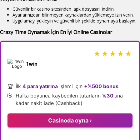
Güvenilir bir casino sitesinden .apk dosyasını indirin.
Ayarlarınızdan bilinmeyen kaynaklardan yüklemeye izin verin.
Uygulamayı yükleyin ve güvenli bir şekilde oynamaya başlayın.
Crazy Time Oynamak İçin En İyi Online Casinolar
★★★★★
1win
🏆
İlk
4 para yatırma
işlemi için
+%500 bonus
🎲
Hafta boyunca kaybedilen tutarların
%30
‘una
kadar nakit iade (Cashback)
Casinoda oyna ›