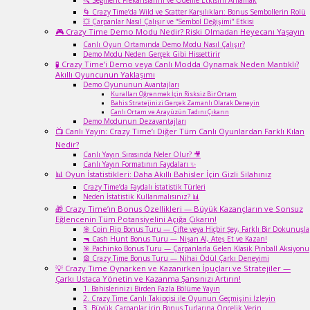
🔍 Segment Frekanslarını ve Ödeme Etkisini Anlamak
🌀 Crazy Time’da Wild ve Scatter Karşılıkları: Bonus Sembollerin Rolü
💥 Çarpanlar Nasıl Çalışır ve “Sembol Değişimi” Etkisi
🎮 Crazy Time Demo Modu Nedir? Riski Olmadan Heyecanı Yaşayın
Canlı Oyun Ortamında Demo Modu Nasıl Çalışır?
Demo Modu Neden Gerçek Gibi Hissettirir
🧪 Crazy Time’i Demo veya Canlı Modda Oynamak Neden Mantıklı?
Akıllı Oyuncunun Yaklaşımı
Demo Oyununun Avantajları
Kuralları Öğrenmek İçin Risksiz Bir Ortam
Bahis Stratejinizi Gerçek Zamanlı Olarak Deneyin
Canlı Ortam ve Arayüzün Tadını Çıkarın
Demo Modunun Dezavantajları
📺 Canlı Yayın: Crazy Time’ı Diğer Tüm Canlı Oyunlardan Farklı Kılan
Nedir?
Canlı Yayın Sırasında Neler Olur? 🎥
Canlı Yayın Formatının Faydaları ✨
📊 Oyun İstatistikleri: Daha Akıllı Bahisler İçin Gizli Silahınız
Crazy Time’da Faydalı İstatistik Türleri
Neden İstatistik Kullanmalısınız? 📊
🎁 Crazy Time’ın Bonus Özellikleri — Büyük Kazançların ve Sonsuz
Eğlencenin Tüm Potansiyelini Açığa Çıkarın!
🎯 Coin Flip Bonus Turu — Çifte veya Hiçbir Şey, Farklı Bir Dokunuşla
🔫 Cash Hunt Bonus Turu — Nişan Al, Ateş Et ve Kazan!
🎯 Pachinko Bonus Turu — Çarpanlarla Gelen Klasik Pinball Aksiyonu
🎡 Crazy Time Bonus Turu — Nihai Ödül Çarkı Deneyimi
💡 Crazy Time Oynarken ve Kazanırken İpuçları ve Stratejiler —
Çarkı Ustaca Yönetin ve Kazanma Şansınızı Artırın!
1. Bahislerinizi Birden Fazla Bölüme Yayın
2. Crazy Time Canlı Takipçisi ile Oyunun Geçmişini İzleyin
3. Büyük Çarpanlar İçin Bonus Turlarına Öncelik Verin