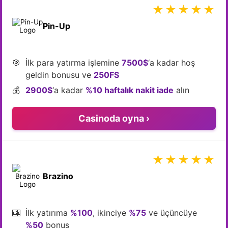
★★★★★
Pin-Up
🎯
İlk para yatırma işlemine
7500$
‘a kadar hoş
geldin bonusu ve
250FS
💰
2900$
‘a kadar
%10 haftalık nakit iade
alın
Casinoda oyna ›
★★★★★
Brazino
🎰
İlk yatırıma
%100
, ikinciye
%75
ve üçüncüye
%50
bonus