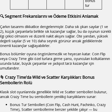
bonus
tur
🔍 Segment Frekanslarını ve Ödeme Etkisini Anlamak
Çarkın tasarımı dikkatlice dengelenmiştir. Daha sık çıkan sayılar (1 ve
2), küçük çarpanlarla birlikte sık kazançlar sağlar, bu da oyunun sürekli
ilgi çekici olmasını ve düzenli nakit akışını sağlar. Öte yandan, yüksek
değerli sayılar (5 ve 10) daha seyrek görünür ancak geldiklerinde
önemli kazançlar sağlayabilirler.
Bonus bölümler oyuna öngörülemezlik ve heyecan katar. Coin Flip
veya Crazy Time gibi özel turlara girme şansı, oyuncuları koltuklarının
ucunda tutar, büyük çarpanlar ve jackpot tarzı kazançlar için
umutlandırır.
🌀 Crazy Time’da Wild ve Scatter Karşılıkları: Bonus
Sembollerin Rolü
Klasik slot oyunlarında genellikle Wild ve Scatter sembolleri bulunur,
ancak Crazy Time bu sembollerin yenilikçi karşılıklarını sunar:
Bonus Tur Sembolleri (Coin Flip, Cash Hunt, Pachinko, Crazy
Time), Scatter sembollerine benzer şekilde çalışır — bu