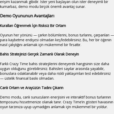
erişim kazanmak gibidir. İster yeni başlayan olun ister deneyimli bir
kumarbaz, demo modu birçok önemli avantaj sunar.
Demo Oyununun Avantajları
Kuralları Öğrenmek İçin Risksiz Bir Ortam
Oyunun her yönünü — çarkın bölümlerini, bonus turlarını, çarpanları —
para kaybetme endişesi olmadan keşfedebilirsiniz. Bu, her bir öğenin
nasıl çalıştığını anlamak için mükemmel bir fırsattır.
Bahis Stratejinizi Gerçek Zamanlı Olarak Deneyin
Farklı Crazy Time bahis stratejilerini deneyerek hangisinin size daha
uygun olduğunu görebilirsiniz. Bahisleri sayılar arasında yayabilir,
bonuslara odaklanabilir veya daha riskli yaklaşımları test edebilirsiniz
— üstelik finansal baskı olmadan.
Canlı Ortam ve Arayüzün Tadını Çıkarın
Demo modu, canlı sunucuların enerjisini ve interaktif bonus turlarının
temposunu hissetmenize olanak tanır. Crazy Time’in gösteri havasının
oyun tarzınıza uyup uymadığını anlamak için mükemmel bir yoldur.