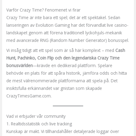
Varför Crazy Time? Fenomenet vi firar
Crazy Time är inte bara ett spel; det är ett spektakel. Sedan
lanseringen av Evolution Gaming har det förvandlat live casino-
landskapet genom att förena traditionell lyckohjuls-mekanik
med avancerade RNG (Random Number Generator) bonusspel.
Vi insåg tidigt att ett spel som är så här komplext – med
Cash
Hunt, Pachinko, Coin Flip och den legendariska Crazy Time
bonusvärlden
—krävde en dedikerad plattform. Spelare
behövde en plats för att spåra historik, jämföra odds och hitta
de mest välrenommerade plattformarna att spela på. Det
insiktsfulla erkännandet var gnistan som skapade
CrazyTimesGame.com.
Vad vi erbjuder vår community
1. Realtidsstatistik och live tracking
Kunskap är makt. Vi tillhandahåller detaljerade loggar över