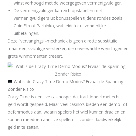
winst verhoogd met de weergegeven vermenigvuldiger.
De vermenigvuldiger kan zich opstapelen met
vermenigvuldigers uit bonusspellen tijdens rondes zoals
Coin Flip of Pachinko, wat leidt tot uitzonderlijke
uitbetalingen.
Deze “vervangings”-mechaniek is geen directe substitutie,
maar een krachtige versterker, die onverwachte wendingen en
grote winmomenten creëert.
Wat is de Crazy Time Demo Modus? Ervaar de Spanning
Zonder Risico
Crazy Time is een live casinospel dat traditioneel met echt
geld wordt gespeeld. Maar veel casino’s bieden een demo- of
oefenmodus aan, waarin spelers het wiel kunnen draaien en
kunnen meedoen aan live spellen — zonder daadwerkelijk
geld in te zetten.