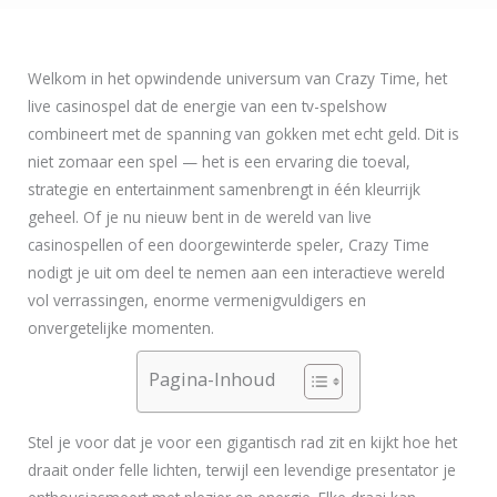
Welkom in het opwindende universum van Crazy Time, het
live casinospel dat de energie van een tv-spelshow
combineert met de spanning van gokken met echt geld. Dit is
niet zomaar een spel — het is een ervaring die toeval,
strategie en entertainment samenbrengt in één kleurrijk
geheel. Of je nu nieuw bent in de wereld van live
casinospellen of een doorgewinterde speler, Crazy Time
nodigt je uit om deel te nemen aan een interactieve wereld
vol verrassingen, enorme vermenigvuldigers en
onvergetelijke momenten.
Pagina-Inhoud
Stel je voor dat je voor een gigantisch rad zit en kijkt hoe het
draait onder felle lichten, terwijl een levendige presentator je