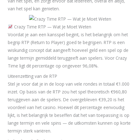
van het spel, en zorgt ervoor dat iedereen, overal en altijd,
van het spel kan genieten.
Crazy Time RTP — Wat Je Moet Weten
Voordat je aan een kansspel begint, is het belangrijk om het
begrip RTP (Return to Player) goed te begrijpen. RTP is een
wiskundig concept dat aangeeft hoeveel geld een spel op de
lange termijn gemiddeld teruggeeft aan spelers. Voor Crazy
Time ligt dit percentage op ongeveer 96,08%.
Uiteenzetting van de RTP
Stel je voor dat je in de loop van vele rondes in totaal €1.000
inzet. Op basis van de RTP zou het spel theoretisch €960,80
teruggeven aan de spelers. De overgebleven €39,20 is het
voordeel van het casino. Hoewel dit percentage eenvoudig
lijkt, is het belangrijk te beseffen dat het van toepassing is op
lange termijn en vele spins — de uitkomsten kunnen op korte
termijn sterk variëren.