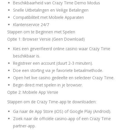
Beschikbaarheid van Crazy Time Demo Modus
Snelle Uitbetalingen en Veilige Betalingen
Compatibiliteit met Mobiele Apparaten
Klantenservice 24/7
Stappen om te Beginnen met Spelen
Optie 1: Browser Versie (Geen Download)
Kies een geverifieerd online casino waar Crazy Time
beschikbaar is.
Registreer een account (duurt 2-3 minuten).
Doe een storting via je favoriete betaalmethode.
Open het live casino gedeelte en selecteer Crazy Time.
Begin direct met spelen in je browser.
Optie 2: Mobiele App Versie
Stappen om de Crazy Time-app te downloaden:
Ga naar de App Store (iOS) of Google Play (Android).
Zoek naar de officiële casino-app of een Crazy Time
partner-app.