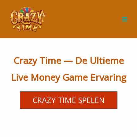
Skip
to
content
Crazy Time — De Ultieme
Live Money Game Ervaring
CRAZY TIME SPELEN