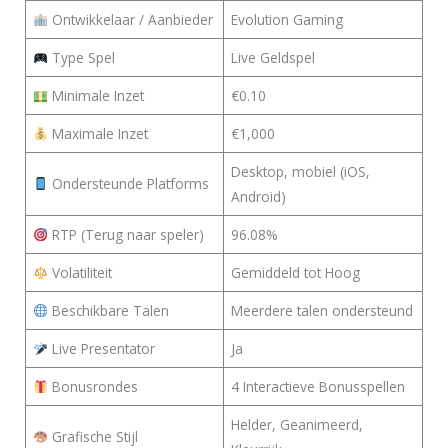
Ontwikkelaar / Aanbieder
Evolution Gaming
Type Spel
Live Geldspel
Minimale Inzet
€0.10
Maximale Inzet
€1,000
Desktop, mobiel (iOS,
Ondersteunde Platforms
Android)
RTP (Terug naar speler)
96.08%
Volatiliteit
Gemiddeld tot Hoog
Beschikbare Talen
Meerdere talen ondersteund
Live Presentator
Ja
Bonusrondes
4 Interactieve Bonusspellen
Helder, Geanimeerd,
Grafische Stijl