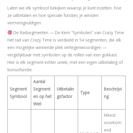
Laten we elk symbool bekijken waarop je kunt inzetten, hoe
ze uitbetalen en hoe speciale functies je winsten
vermenigvuldigen.
De Radsegmenten — De Kern “Symbolen” van Crazy Time
Het rad van Crazy Time is verdeeld in 54 segmenten, die elk
een mogelijke winnende plek vertegenwoordigen —
vergelijkbaar met symbolen op de rollen van een gokkast.
Hier is elk segment echter uniek, met een eigen uitbetaling of
bonusfunctie.
Aantal
Segment
Segment
Uitbetalin
Beschrijvi
Type
Symbool
en op het
gsfactor
ng
Wiel
Meest
voorkom
end