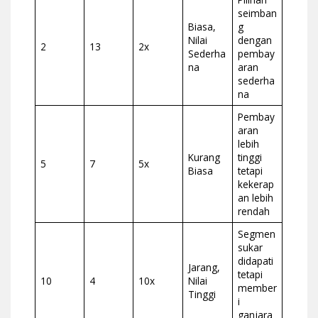
seimban
Biasa,
g
Nilai
dengan
2
13
2x
Sederha
pembay
na
aran
sederha
na
Pembay
aran
lebih
Kurang
tinggi
5
7
5x
Biasa
tetapi
kekerap
an lebih
rendah
Segmen
sukar
didapati
Jarang,
tetapi
10
4
10x
Nilai
member
Tinggi
i
ganjara