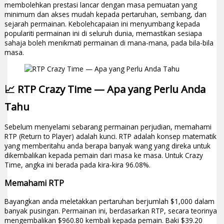
membolehkan prestasi lancar dengan masa pemuatan yang
minimum dan akses mudah kepada pertaruhan, sembang, dan
sejarah permainan. Kebolehcapaian ini menyumbang kepada
populariti permainan ini di seluruh dunia, memastikan sesiapa
sahaja boleh menikmati permainan di mana-mana, pada bila-bila
masa.
📈 RTP Crazy Time — Apa yang Perlu Anda
Tahu
Sebelum menyelami sebarang permainan perjudian, memahami
RTP (Return to Player) adalah kunci. RTP adalah konsep matematik
yang memberitahu anda berapa banyak wang yang direka untuk
dikembalikan kepada pemain dari masa ke masa. Untuk Crazy
Time, angka ini berada pada kira-kira 96.08%.
Memahami RTP
Bayangkan anda meletakkan pertaruhan berjumlah $1,000 dalam
banyak pusingan. Permainan ini, berdasarkan RTP, secara teorinya
mengembalikan $960.80 kembali kepada pemain. Baki $39.20