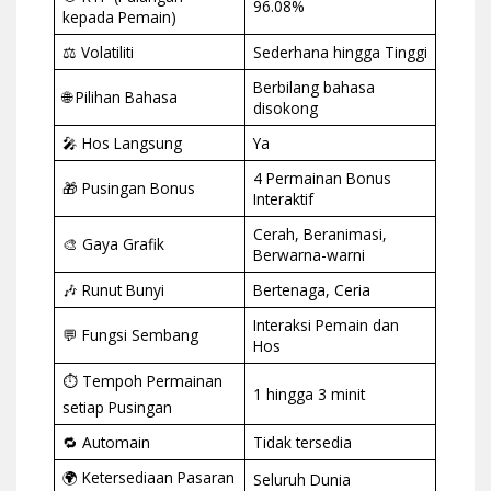
96.08%
kepada Pemain)
⚖️ Volatiliti
Sederhana hingga Tinggi
Berbilang bahasa
🌐 Pilihan Bahasa
disokong
🎤 Hos Langsung
Ya
4 Permainan Bonus
🎁 Pusingan Bonus
Interaktif
Cerah, Beranimasi,
🎨 Gaya Grafik
Berwarna-warni
🎶 Runut Bunyi
Bertenaga, Ceria
Interaksi Pemain dan
💬 Fungsi Sembang
Hos
⏱️ Tempoh Permainan
1 hingga 3 minit
setiap Pusingan
🔁 Automain
Tidak tersedia
🌍 Ketersediaan Pasaran
Seluruh Dunia