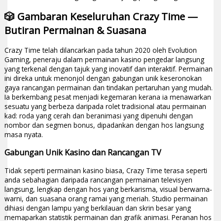
🎲 Gambaran Keseluruhan Crazy Time —
Butiran Permainan & Suasana
Crazy Time telah dilancarkan pada tahun 2020 oleh Evolution
Gaming, peneraju dalam permainan kasino pengedar langsung
yang terkenal dengan tajuk yang inovatif dan interaktif. Permainan
ini direka untuk menonjol dengan gabungan unik keseronokan
gaya rancangan permainan dan tindakan pertaruhan yang mudah.
Ia berkembang pesat menjadi kegemaran kerana ia menawarkan
sesuatu yang berbeza daripada rolet tradisional atau permainan
kad: roda yang cerah dan beranimasi yang dipenuhi dengan
nombor dan segmen bonus, dipadankan dengan hos langsung
masa nyata.
Gabungan Unik Kasino dan Rancangan TV
Tidak seperti permainan kasino biasa, Crazy Time terasa seperti
anda sebahagian daripada rancangan permainan televisyen
langsung, lengkap dengan hos yang berkarisma, visual berwarna-
warni, dan suasana orang ramai yang meriah. Studio permainan
dihiasi dengan lampu yang berkilauan dan skrin besar yang
memaparkan statistik permainan dan grafik animasi. Peranan hos