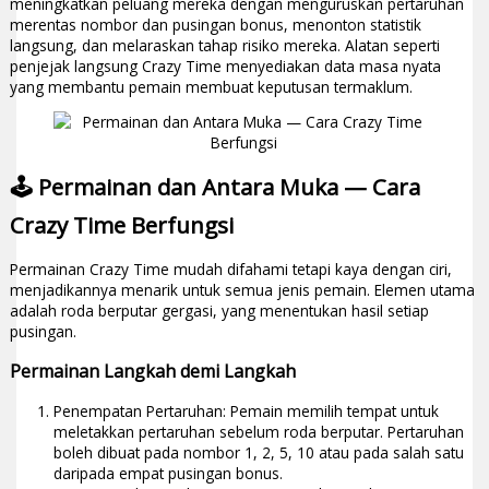
meningkatkan peluang mereka dengan menguruskan pertaruhan
merentas nombor dan pusingan bonus, menonton statistik
langsung, dan melaraskan tahap risiko mereka. Alatan seperti
penjejak langsung Crazy Time menyediakan data masa nyata
yang membantu pemain membuat keputusan termaklum.
🕹️ Permainan dan Antara Muka — Cara
Crazy Time Berfungsi
Permainan Crazy Time mudah difahami tetapi kaya dengan ciri,
menjadikannya menarik untuk semua jenis pemain. Elemen utama
adalah roda berputar gergasi, yang menentukan hasil setiap
pusingan.
Permainan Langkah demi Langkah
Penempatan Pertaruhan: Pemain memilih tempat untuk
meletakkan pertaruhan sebelum roda berputar. Pertaruhan
boleh dibuat pada nombor 1, 2, 5, 10 atau pada salah satu
daripada empat pusingan bonus.