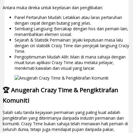
Antara muka direka untuk kejelasan dan penglibatan:
Panel Pertaruhan Mudah: Letakkan atau laras pertaruhan
dengan cepat dengan butang yang jelas.
Sembang Langsung: Bercakap dengan hos dan pemain lain,
menambahkan elemen sosial.
Sejarah & Statistik Permainan: Jejaki keputusan masa lalu
dengan ciri statistik Crazy Time dan penjejak langsung Crazy
Time.
Pengoptimuman Mudah Alih: Main di mana sahaja dengan
muat turun aplikasi Crazy Time atau melalui pelayar,
menikmati kawalan dan visual yang lancar.
🏆 Anugerah Crazy Time & Pengiktirafan
Komuniti
Salah satu tanda kejayaan permainan yang paling kuat adalah
pengiktirafan yang diterimanya daripada industri permainan dan
komuniti. Crazy Time bukan sahaja telah menawan hati pemain di
seluruh dunia, tetapi juga mendapat pujian daripada pakar,