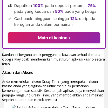
🎰
Dapatkan
100%
pada deposit pertama,
75%
pada yang kedua dan
50%
pada yang ketiga
✅
Cashback mingguan sehingga
12%
daripada
kerugian anda dalam permainan
Main di kasino ›
Kaedah ini berguna untuk pengguna di kawasan terhad di mana
Google Play tidak membenarkan muat turun aplikasi kasino secara
terus.
Akaun dan Akses
Anda memerlukan akaun Crazy Time, yang merupakan akaun
kasino anda yang digunakan untuk menjejak permainan,
kemenangan, dan statistik. Sesetengah aplikasi juga menyediakan
penjejak langsung Crazy Time, yang membolehkan anda melihat
sejarah putaran dan metrik prestasi.