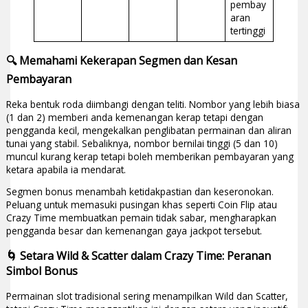
pembay
aran
tertinggi
🔍 Memahami Kekerapan Segmen dan Kesan
Pembayaran
Reka bentuk roda diimbangi dengan teliti. Nombor yang lebih biasa
(1 dan 2) memberi anda kemenangan kerap tetapi dengan
pengganda kecil, mengekalkan penglibatan permainan dan aliran
tunai yang stabil. Sebaliknya, nombor bernilai tinggi (5 dan 10)
muncul kurang kerap tetapi boleh memberikan pembayaran yang
ketara apabila ia mendarat.
Segmen bonus menambah ketidakpastian dan keseronokan.
Peluang untuk memasuki pusingan khas seperti Coin Flip atau
Crazy Time membuatkan pemain tidak sabar, mengharapkan
pengganda besar dan kemenangan gaya jackpot tersebut.
🌀 Setara Wild & Scatter dalam Crazy Time: Peranan
Simbol Bonus
Permainan slot tradisional sering menampilkan Wild dan Scatter,