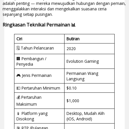
adalah penting — mereka mewujudkan hubungan dengan pemain,
menggalakkan interaksi dan mengekalkan suasana ceria
sepanjang setiap pusingan.
Ringkasan Teknikal Permainan 📊
Ciri
Butiran
🗓️ Tahun Pelancaran
2020
🏢 Pembangun /
Evolution Gaming
Penyedia
Permainan Wang
🎮 Jenis Permainan
Langsung
💵 Pertaruhan Minimum
$0.10
💰 Pertaruhan
$1,000
Maksimum
📱 Platform yang
Desktop, Mudah Alih
Disokong
(iOS, Android)
🎯 RTP (Pulangan