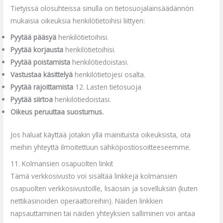
Tietyissä olosuhteissa sinulla on tietosuojalainsäädännön
mukaisia oikeuksia henkilötietoihisi
liittyen:
Pyytää pääsyä
henkilötietoihisi.
Pyytää korjausta
henkilötietoihisi.
Pyytää poistamista
henkilötiedoistasi.
Vastustaa käsittelyä
henkilötietojesi osalta.
Pyytää rajoittamista
12. Lasten tietosuoja
Pyytää siirtoa
henkilötiedoistasi.
Oikeus peruuttaa suostumus.
Jos haluat käyttää jotakin yllä mainituista oikeuksista, ota
meihin yhteyttä ilmoitettuun sähköpostiosoitteeseemme.
11. Kolmansien osapuolten linkit
Tämä verkkosivusto voi sisältää linkkejä kolmansien
osapuolten verkkosivustoille, lisäosiin ja sovelluksiin (kuten
nettikasinoiden operaattoreihin). Näiden linkkien
napsauttaminen tai näiden yhteyksien salliminen voi antaa