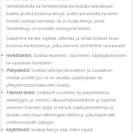
Henkilötiedoilla tai henkilökohtaisilla tiedoilla tarkoitetaan
kaikkia yksilöä koskevia tietoja, joiden perusteella kyseinen
henkilö voidaan tunnistaa. Se ei sisällä tietoja, joista
henkilöllisyys on poistettu (anonyymit tiedot).
Saatamme kerätä, käyttää, tallentaa ja siirtää erilaisia sinua
koskevia henkilötietoja, jotka olemme ryhmitelleet seuraavasti:
Henkilötiedot:
Sisältää etunimen, sukunimen, käyttäjätunnuksen
tai vastaavan tunnisteen.
Yhteystiedot:
Sisältää sähköpostiosoitteen ja sosiaalisen
median profiilit (jos ne on annettu uutiskirjeiden tai
yhteydenottolomakkeiden kautta).
Tekniset tiedot:
Sisältää IP-osoitteen, kirjautumistietosi,
selaintyypin ja -version, aikavyöhykeasetuksen ja sijainnin,
selaimen lisäosien tyypit ja versiot, käyttöjärjestelmän ja
alustan sekä muun teknologian laitteissa, joita käytät tälle
verkkosivustolle pääsyyn.
Käyttötiedot:
Sisältää tietoja siitä, miten käytät