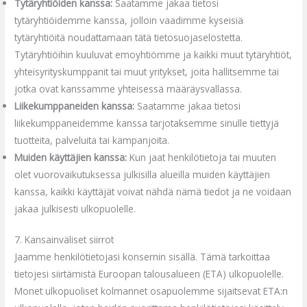
Tytäryhtiöiden kanssa:
Saatamme jakaa tietosi
tytäryhtiöidemme kanssa, jolloin vaadimme kyseisiä
tytäryhtiöitä noudattamaan tätä tietosuojaselostetta.
Tytäryhtiöihin kuuluvat emoyhtiömme ja kaikki muut tytäryhtiöt,
yhteisyrityskumppanit tai muut yritykset, joita hallitsemme tai
jotka ovat kanssamme yhteisessä määräysvallassa.
Liikekumppaneiden kanssa:
Saatamme jakaa tietosi
liikekumppaneidemme kanssa tarjotaksemme sinulle tiettyjä
tuotteita, palveluita tai kampanjoita.
Muiden käyttäjien kanssa:
Kun jaat henkilötietoja tai muuten
olet vuorovaikutuksessa julkisilla alueilla muiden käyttäjien
kanssa, kaikki käyttäjät voivat nähdä nämä tiedot ja ne voidaan
jakaa julkisesti ulkopuolelle.
7. Kansainväliset siirrot
Jaamme henkilötietojasi konsernin sisällä. Tämä tarkoittaa
tietojesi siirtämistä Euroopan talousalueen (ETA) ulkopuolelle.
Monet ulkopuoliset kolmannet osapuolemme sijaitsevat ETA:n