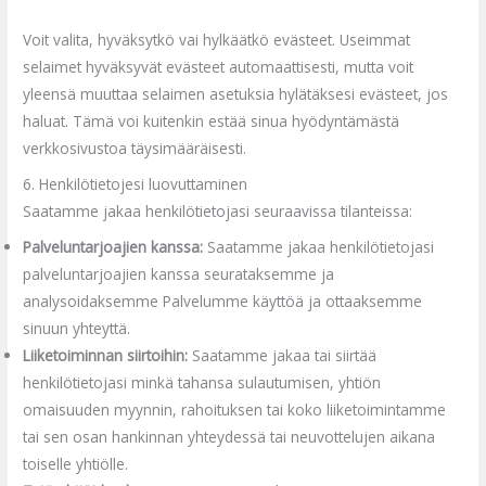
Voit valita, hyväksytkö vai hylkäätkö evästeet. Useimmat
selaimet hyväksyvät evästeet automaattisesti, mutta voit
yleensä muuttaa selaimen asetuksia hylätäksesi evästeet, jos
haluat. Tämä voi kuitenkin estää sinua hyödyntämästä
verkkosivustoa täysimääräisesti.
6. Henkilötietojesi luovuttaminen
Saatamme jakaa henkilötietojasi seuraavissa tilanteissa:
Palveluntarjoajien kanssa:
Saatamme jakaa henkilötietojasi
palveluntarjoajien kanssa seurataksemme ja
analysoidaksemme Palvelumme käyttöä ja ottaaksemme
sinuun yhteyttä.
Liiketoiminnan siirtoihin:
Saatamme jakaa tai siirtää
henkilötietojasi minkä tahansa sulautumisen, yhtiön
omaisuuden myynnin, rahoituksen tai koko liiketoimintamme
tai sen osan hankinnan yhteydessä tai neuvottelujen aikana
toiselle yhtiölle.