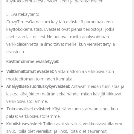
käyttökokemuksesi arvioimiseen ja parantamiseen.
5. Evästekäytäntö
CrazyTimesGame.com käyttää evästeitä parantaakseen
käyttökokemustasi. Evästeet ovat pieniä tiedostoja, jotka
asetetaan laitteellesi. Ne auttavat meitä analysoimaan
verkkoliikennettä ja ilmoittavat meille, kun vierailet tietyllä
sivustolla.
Käyttämämme evästetyypit:
Välttämättömät evästeet:
Välttämättömiä verkkosivuston
moitteettoman toiminnan kannalta.
Analyyttiset/suorituskykyevästeet:
Antavat meidän tunnistaa ja
laskea kävijöiden määrän sekä nähdä, miten kävijät liikkuvat
verkkosivustollamme.
Toiminnalliset evästeet:
Käytetään tunnistamaan sinut, kun
palaat verkkosivustollemme.
Kohdistusevästeet:
Tallentavat vierailusi verkkosivustollamme,
sivut, joilla olet vieraillut, ja linkit, joita olet seurannut.