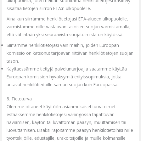
ulkopuolella, joten heidän suorittama henkilötietojesi käsittely
sisältää tietojen siirron ETA:n ulkopuolelle.
Aina kun siirrämme henkilötietojasi ETA-alueen ulkopuolelle,
varmistamme niille vastaavan
tasoisen suojan varmistamalla,
että vähintään yksi seuraavista suojatoimista on käytös
sä:
Siirrämme henkilötietojasi vain maihin, joiden Euroopan
komissio on katsonut tarjoavan riittävän henkilötietojen suojan
tason.
Käyttäessämme tiettyjä palveluntarjoajia saatamme käyttää
Euroopan komission hyväksymiä erityissopimuksia, jotka
antavat henkilötiedoille saman suojan kuin Euroopassa.
8. Tietoturva
Olemme ottaneet käyttöön asianmukaiset turvatoimet
estääksemme henkilötietojesi vahingossa tapahtuvan
häviämisen, käytön tai luvattoman pääsyn, muuttamisen tai
luovuttamisen. Lisäksi rajoitamme pääsyn henkilötietoihisi niille
työntekijöille, edustajille, urakoitsijoille ja muille kolmansille