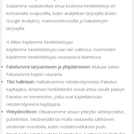
Saatamme vastaanottaa sinua koskevia henkilötietoja eri
kolmansilta osapuolilta, kuten analytiikan tarjoajilta (kuten
Google Analytics), mainosverkostoilta ja hakutietojen
tarjoajilta.
4. Miten käytämme henkilötietojasi
Käytämme henkilötietojasi vain lain salliessa. Useimmiten
käytämme henkilötietojasi seuraavissa tilanteissa:
Palvelumme tarjoamiseen ja ylläpitämiseen:
Mukaan lukien
Palvelumme käytön seuranta.
Tilisi hallintaan:
Hallitaksemme rekisteröitymistäsi Palvelun
käyttäjäksi. Antamasi henkilötiedot voivat antaa sinulle pääsyn
Palvelun eri toimintoihin, jotka ovat käytettävissäsi
rekisteröityneenä käyttäjänä.
Yhteydenottoon:
Ottaaksemme sinuun yhteyttä sähköpostitse,
puhelimitse, tekstiviestillä tai muilla vastaavilla sähköisen
viestinnän muodoilla, kuten mobiilisovelluksen push-