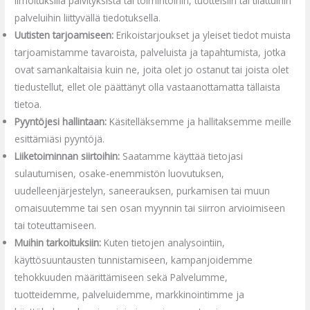
ilmoituksilla päivityksistä tai toimintoihin, tuotteisiin tai tilattuihin
palveluihin liittyvällä tiedotuksella.
Uutisten tarjoamiseen:
Erikoistarjoukset ja yleiset tiedot muista
tarjoamistamme tavaroista, palveluista ja tapahtumista, jotka
ovat samankaltaisia kuin ne, joita olet jo ostanut tai joista olet
tiedustellut, ellet ole päättänyt olla vastaanottamatta tällaista
tietoa.
Pyyntöjesi hallintaan:
Käsitelläksemme ja hallitaksemme meille
esittämiäsi pyyntöjä.
Liiketoiminnan siirtoihin:
Saatamme käyttää tietojasi
sulautumisen, osake-enemmistön luovutuksen,
uudelleenjärjestelyn, saneerauksen, purkamisen tai muun
omaisuutemme tai sen osan myynnin tai siirron arvioimiseen
tai toteuttamiseen.
Muihin tarkoituksiin:
Kuten tietojen analysointiin,
käyttösuuntausten tunnistamiseen, kampanjoidemme
tehokkuuden määrittämiseen sekä Palvelumme,
tuotteidemme, palveluidemme, markkinointimme ja