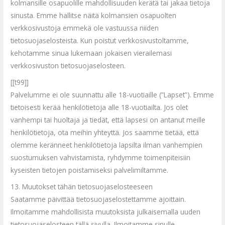
kolmansille osapuolille mahdollisuuden kerätä tai jakaa tietoja
sinusta. Emme hallitse näitä kolmansien osapuolten
verkkosivustoja emmekä ole vastuussa niiden
tieto
suojaselosteis
ta. Kun poistut verkkosivustoltamme,
kehotamme sinua lukemaan jokaisen vierailemasi
verkkosivuston tietosuojaselosteen.
[[t99]]
Palvelumme ei ole suunnattu alle 18-vuotiaille (”Lapset”). Emme
tietoisesti kerää henkilötietoja alle 18-vuotiailta. Jos olet
vanhempi tai huoltaja ja tiedät, ett
ä lapsesi on antanut meille
henkilötietoja, ota meihin yhteyttä. Jos saamme tietää, että
olemme keränneet henkilötietoja lapsilta ilman vanhempien
suostumuksen vahvistamista, ryhdymme toimenpiteisiin
kyseisten tietojen poistamiseksi palvelimiltamme.
13. Muutokset tähän tietosuojaselosteeseen
Saatamme päivittää tietosuojaselostettamme ajoittain.
Ilmoitamme mahdollisista muutoksista julkaisemalla uuden
tietosuojaselosteen tä
llä sivulla. Ilmoitamme sinulle