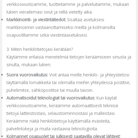
verkkosivustoamme, tuotteitamme ja palveluitamme, mukaan
lukien vierailemasi sivut ja niillä vietetty aika.
Markkinointi- ja viestintätiedot:
Sisältää asetuksesi
markkinoinnin vastaanottamiseksi meiltä ja kolmansilta
osapuoliltamme sekä viestintäasetuksesi.
3. Miten henkilötietojasi kerätään?
Käytämme erilaisia menetelmiä tietojen keräämiseen sinusta ja
sinulta, mukaan lukien:
Suora vuorovaikutus:
Voit antaa meille henkilö- ja yhteystietosi
täyttämällä lomakkeita tai olemalla meihin yhteydessä postitse,
puhelimitse, sähköpostitse tai muulla tavoin.
Automatisoidut teknologiat tai vuorovaikutus:
Kun käytät
verkkosivustoamme, keräämme automaattisesti teknisiä
tietoja laitteistostasi, selaustoiminnoistasi ja malleistasi.
Keräämme näitä henkilötietoja käyttämällä evästeitä,
palvelinlokeja ja muita vastaavia teknologioita.
Kolmannet osapuolet tai julkisesti saatavilla olevat lähteet: