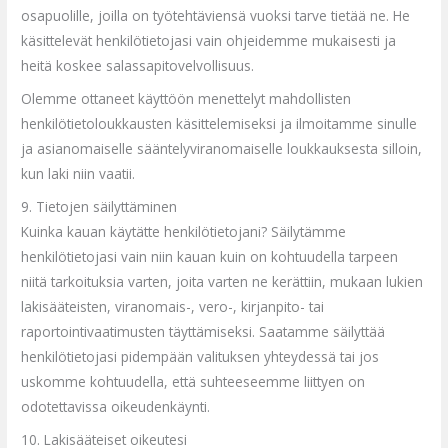
osapuolille, joilla on työtehtäviensä vuoksi tarve tietää ne. He
käsittelevät henkilötietojasi vain ohjeidemme mukaisesti ja
heitä koskee salassapitovelvollisuus.
Olemme ottaneet käyttöön menettelyt mahdollisten
henkilötietoloukkausten käsittelemiseksi ja ilmoitamme sinulle
ja asianomaiselle sääntelyviranomaiselle loukkauksesta silloin,
kun laki niin vaatii.
9. Tietojen säilyttäminen
Kuinka kauan käytätte henkilötietojani? Säilytämme
henkilötietojasi vain niin kauan kuin on kohtuudella tarpeen
niitä tarkoituksia varten, joita varten ne kerättiin, mukaan lukien
lakisääteisten, viranomais-, vero-, kirjanpito- tai
raportointivaatimusten täyttämiseksi. Saatamme säilyttää
henkilötietojasi pidempään valituksen yhteydessä tai jos
uskomme kohtuudella, että suhteeseemme liittyen on
odotettavissa oikeudenkäynti.
10. Lakisääteiset oikeutesi